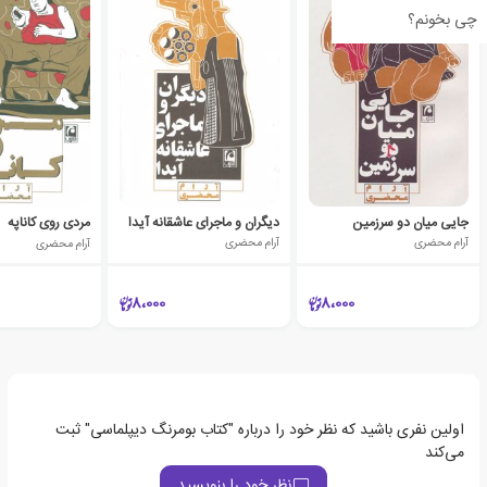
چی بخونم؟
جایی میان دو سرزمین
دیگران و ماجرای عاشقانه آیدا
مردی روی کاناپه
آرام محضری
آرام محضری
آرام محضری
8،000
8،000
اولین نفری باشید که نظر خود را درباره "کتاب بومرنگ دیپلماسی" ثبت
می‌کند
نظر خود را بنویسید