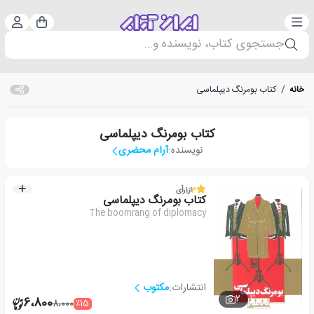
دسته‌بندی
ورود 
سبد خرید
جستجوی کتاب، نویسنده و...
خانه
/
کتاب بومرنگ دیپلماسی
کتاب بومرنگ دیپلماسی
نویسنده:
آرام محضری
3
از
1
رأی
کتاب بومرنگ دیپلماسی
The boomrang of diplomacy
انتشارات:
مکتوب
2
6،800
٪15
8،000