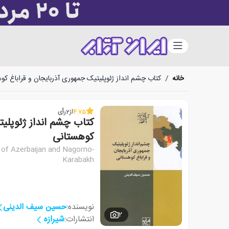
دسته‌بندی
خانه
/
کتاب چشم انداز ژئوپلیتیک جمهوری آذربایجان و قراباغ کو
4.75
از
2
رأی
کتاب چشم انداز ژئوپلیت
کوهستانی
c of Azerbaijan and Nagorno-
Karabakh
نویسنده:
حسین سیف الدینی
2
انتشارات:
شیرازه