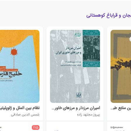
جان و قراباغ کوهستانی
اقتصاد سیاسی نفرین منابع طبیعی
امیران مرزدار و مرزهای خاوری ایران
پیروز مجتهد زاده
شمس الدین صادقی
0
٪15
250،000