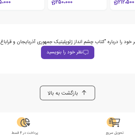
5،000
250،000
212،500
 خود را درباره "کتاب چشم انداز ژئوپلیتیک جمهوری آذربایجان و قرابا
نظر خود را بنویسید
بازگشت به بالا
تحویل سریع
پرداخت در 4 قسط