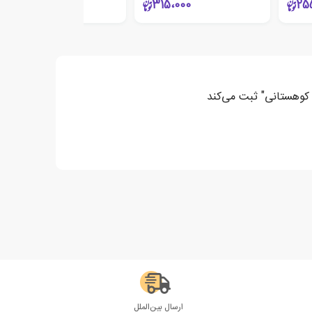
200،000
315،000
25
غ کوهستانی" ثبت می‌کند
ارسال بین‌الملل