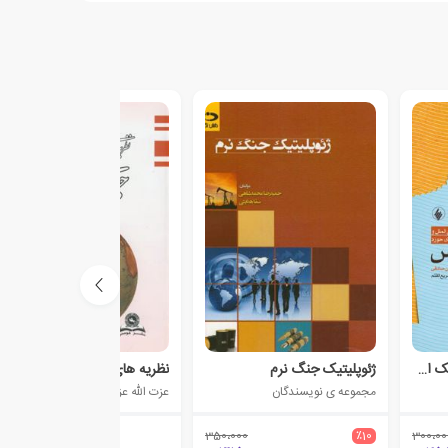
نظام بین الملل و ژئوپلیتیک اختلافات کشورهای حوزه خلیج فارس
ژئوپلیتیک جنگ نرم
نظریه های جدید جغرافیای سیاسی
مجموعه ی نویسندگان
عزت الله عزتی
350،000
٪10
300،00