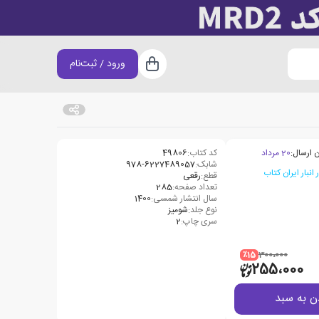
ورود / ثبت‌نام
سبد خرید
 ارسال:
20 مرداد
کد کتاب:
49806
شابک:
978-6227489057
قطع:
رقعی
تعداد صفحه:
285
سال انتشار شمسی:
1400
نوع جلد:
شومیز
سری چاپ:
2
٪15
300،000
255،000
ن به سبد