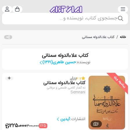
دسته‌بندی
ورود 
سبد خرید
جستجوی کتاب، نویسنده و...
خانه
/
کتاب علاءالدوله سمنانی
کتاب علاءالدوله سمنانی
نویسنده:
حسین طاهری(۱۳۶۱‏‏‏‏‏‏‏‏‏)
پیشنهاد ویژه
3.7
از
1
رأی
کتاب علاءالدوله سمنانی
ده گفتار کلامی، فلسفی و عرفانی
Semnani
انتشارات:
آیدین
1
225،000
٪25
300،000