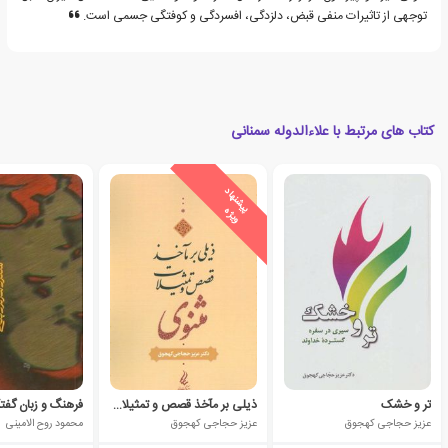
توجهی از تاثیرات منفی قبض، دلزدگی، افسردگی و کوفتگی جسمی است.
کتاب های مرتبط با علاءالدوله سمنانی
ی
ش
ن
ه
ا
د
و
ی
ژ
پ
ه
تر و خشک
ذیلی بر مآخذ قصص و تمثیلات مثنوی
فرهنگ و زبان گفت
عزیز حجاجی کهجوق
عزیز حجاجی کهجوق
محمود روح ‏الامینی