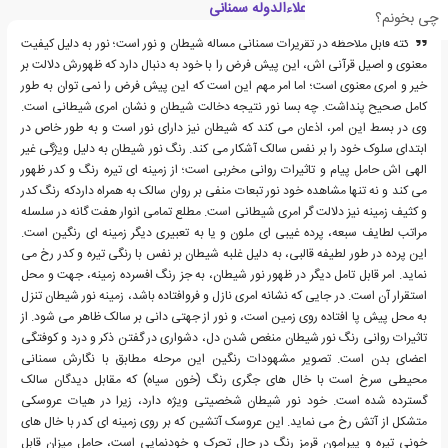
قسمت هایی از کتاب علاءالدوله سمنانی
چی بخونم؟
کته قابل ملاحظه در تقریرات سمنانی مساله شیطان و نور است؛ نور به دلیل کیفیت
معنوی و اصیل قرآنی اش، این پیش فرض را با خود به دنبال دارد که ظهورش دلالت بر
خیر و امری معنوی است؛ اما امر مهم این است که این پیش فرض را نمی توان به طور
کامل صحیح پنداشت. چه بسا نور نتیجه دخالت شیطان و نشان امری شیطانی است.
وی در بسط این امر، اذعان می کند که شیطان نیز دارای نور است و به طور خاص در
ابتدای سلوک خود را بر نفس سالک آشکار می کند. رنگ نور شیطان به دلیل ویژگی غیر
الهی اش حامل پیام و تاثیرات روانی مخربی است؛ از زمینه ای تیره رنگ و کدر ظهور
می کند و نه تنها مشاهده خود نور تبعات منفی بر روان سالک به همراه داردکه رنگ کدر
و کثیف زمینه نیز دلالت گر امری شیطانی است. مطلع تمامی انوار هفت گانه در سلسله
مراتب لطایف سبعه، پرده غیبی ای ملون و یا به تعبیری دیگر زمینه ای رنگین است.
این پرده در طور لطیفه قالبی، به دلیل غلبه شیطان بر نفس با رنگی تیره و کدر رخ می
نماید. امر قابل تامل دیگر در ظهور نور شیطان، به جز رنگ افسرده زمینه، جهت و محل
استقرار آن است. در جایی که نشانه امری نازل و فروافتاده باشد، زمینه نور شیطان تنزل
به محل پیش پا افتاده روی زمین است، و نور از جهتی دانی بر سالک ظاهر می شود. از
تاثیرات روانی رنگ نور شیطان منغص شدن دل، دشواری در گفتن ذکر و درد و کوفتگی
اعضای بدن است. تصویر مشهودات رنگین این مرحله مطابق با نگارش سمنانی
محیطی سرخ است با خال های جگری رنگ (خون سیاه) که مقابل دیدگان سالک
گسترده شده است. خود نور شیطان شخصیتی ویژه دارد، زیرا در هیات عروسکی
متشکل از آتش رخ می نماید. این عروسک آتشین که بر روی زمینه ای کدر با خال های
خونی تیره و پیرامون قرمز رنگ در حال تحرک و خودنمایی است، حامل میزان قابل