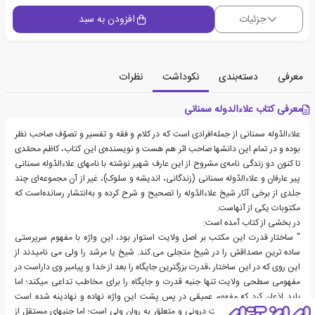
جزئیات
افزودن به سبد
معرفی
دسته‌بندی
نکوداشت
نظرات
معرفی کتاب علاءالدوله سمنانی
علاء‌الدّوله سمنانی از جمله‌افرادی است که در کلام و فقه و تفسیر و تصوّف صاحب نظر
بوده و در تمام این دانشها صاحب اثر هم هست و نویسنده‌ی این کتاب، کاظم محمّدی
تا کنون دو زندگی نامه‌ی مشروح از این عارف شهیر نوشته با نامهای علاء‌الدّوله سمنانی
پیر عارفان و علاء‌الدّوله سمنانی (زندگانی، اندیشه و سلوک)، غیر از آن مجموعه‌ای چند
جلدی از برخی آثار شیخ علاءالدّوله را تصحیح و شرح کرده و به‌انتشار رسانده‌است که
مکتوبات یکی از آنهاست.
در بخشی از کتاب آمده است:
" ساختار قدرت این مکتب بر اصل ولایت استوار بود، این واژه با مفهوم سرپرستی
ساده ترین مصداقش را در شیخ متجلی می.کند. شیخ یا مرشد را ولی می نامیدند از
این روی که در این ساختار ،قدرت بزرگترین جایگاه را بعد از خدا و پیامبر وی داراست در
مفهومی سطحی ولایت تنها جنبه قدرت و جایگاه را برای مخاطب تداعی میکند؛ اما
باید اذعان کرد که مفهوم عمیقی در پس پشت این واژه نهاده و نهادینه شده است
ولایت با آن که یک قابلیت درونی و متعلق به روان ولی است؛ اما جنبهای مستقل از