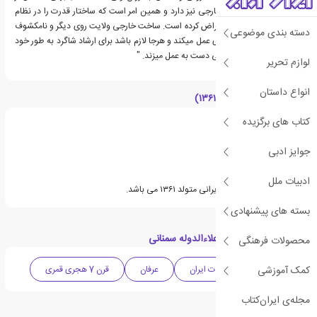
وی و ساحتی بیرونی و خارجی نیز دارد و همین امر است که ساختار قدرت را در نظام
صوفیه غیر قابل نقد و اعتراض کرده است. ساخت خارجی ولایت روی دیگر و نامکشوف
دسته بندی موضوعی
ولی است که مستقل از وی عمل میکند و هرجا لازم باشد برای ارشاد شاگرد به طور خود
مختار و بی نیاز از اراده ولی دست به عمل میزند. "
لوازم تحریر
انواع داستان
درباره حسین طاهری(۱۳۶۱‏‏‏‏‏‏‏‏‏)
کتاب های برگزیده
جوایز ادبی
ادبیات ملل
حسین طاهری نویسنده ایرانی متولد ۱۳۶۱‏‏‏‏‏‏‏‏‏ می باشد.
بسته های پیشنهادی
دسته بندی های کتاب علاءالدوله سمنانی
محصولات فرهنگی
کمک آموزشی
فلسفی
ادبیات ایران
عرفان
قرن 7 هجری قمری
مجله‌ی ایران‌کتاب