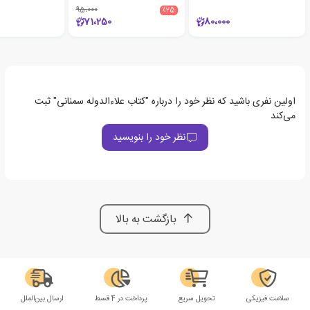
95،000
٪25
71،250
80،000
اولین نفری باشید که نظر خود را درباره "کتاب علاءالدوله سمنانی" ثبت
می‌کند
نظر خود را بنویسید
بازگشت به بالا
سلامت فیزیکی
تحویل سریع
پرداخت در 4 قسط
ارسال بین‌الملل