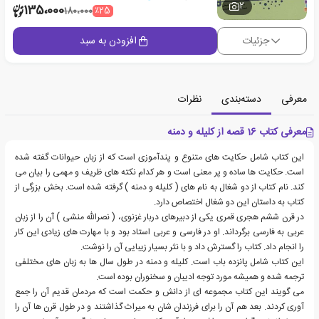
2
135،000
٪25
180،000
جزئیات
افزودن به سبد
معرفی
دسته‌بندی
نظرات
معرفی کتاب 16 قصه از کلیله و دمنه
این کتاب شامل حکایت های متنوع و پندآموزی است که از زبان حیوانات گفته شده
است. حکایت ها ساده و پر معنی است و هر کدام نکته های ظریف و مهمی را بیان می
کند. نام کتاب از دو شغال به نام های ( کلیله و دمنه ) گرفته شده است. بخش بزرگی از
کتاب به داستان این دو شغال اختصاص دارد.
در قرن ششم هجری قمری یکی از دبیرهای دربار غزنوی، ( نصرالله منشی ) آن را از زبان
عربی به فارسی برگرداند. او در فارسی و عربی استاد بود و با مهارت های زیادی این کار
را انجام داد. کتاب را گسترش داد و با نثر بسیار زیبایی آن را نوشت.
این کتاب شامل پانزده باب است. کلیله و دمنه در طول سال ها به زبان های مختلفی
ترجمه شده و همیشه مورد توجه ادیبان و سخنوران بوده است.
می گویند این کتاب مجموعه ای از دانش و حکمت است که مردمان قدیم آن را جمع
آوری کردند. بعد هم آن را برای فرزندان شان به میراث گذاشتند و در طول قرن ها آن را