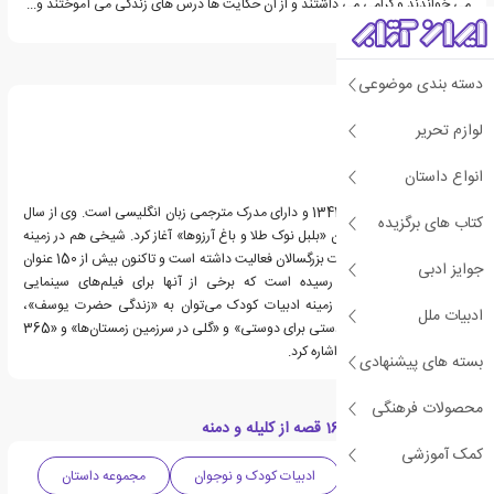
می خواندند و گرامی می داشتند و از آن حکایت ها درس های زندگی می آموختند و...
درباره مژگان شیخی
دسته بندی موضوعی
لوازم تحریر
انواع داستان
مژگان شیخی متولد سال 1341 و دارای مدرک مترجمی زبان انگلیسی است. وی از سال
کتاب های برگزیده
63 کار نوشتن را با داستان «بلبل نوک طلا و باغ آرزوها» آغاز کرد. شیخی هم در زمینه
ادبیات کودکان و هم ادبیات بزرگسالان فعالیت داشته است و تاکنون بیش از 150 عنوان
جوایز ادبی
از کتاب‌هایش به چاپ رسیده است که برخی از آنها برای فیلم‌های سینمایی
قرارگرفته‌اند. از آثار او در زمینه ادبیات کودک می‌توان به «زندگی حضرت یوسف»،
ادبیات ملل
«تابستان و غاز سفید»، «دستی برای دوستی» و «گلی در سرزمین زمستان‌ها» و «365
قصه برای 365 روز سال» اشاره کرد.
بسته های پیشنهادی
محصولات فرهنگی
دسته بندی های کتاب 16 قصه از کلیله و دمنه
کمک آموزشی
ادبیات داستانی
ادبیات کودک و نوجوان
مجموعه داستان