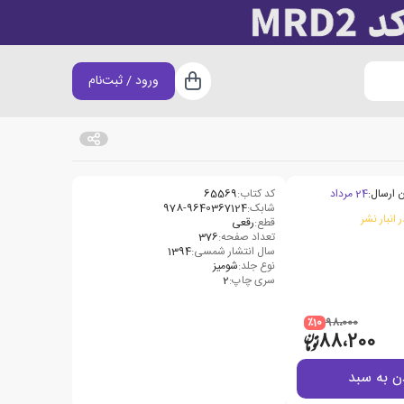
ورود / ثبت‌نام
سبد خرید
 ارسال:
24 مرداد
کد کتاب:
65569
شابک:
978-9640367124
 انبار نشر
قطع:
رقعی
تعداد صفحه:
376
سال انتشار شمسی:
1394
نوع جلد:
شومیز
سری چاپ:
2
٪10
98،000
88،200
ن به سبد