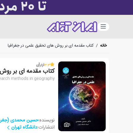
دسته‌بندی
خانه
/
کتاب مقدمه ای بر روش های تحقیق علمی در جغرافیا
3.3
از
1
رأی
کتاب مقدمه ای بر روش 
esearch methods in geography
نویسنده:
حسین محمدی (جغراف
1
انتشارات:
دانشگاه تهران