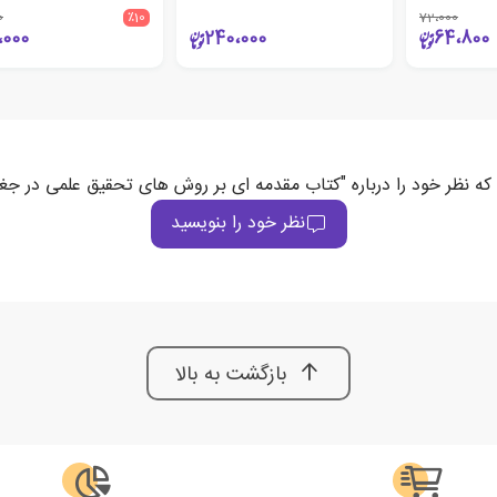
0
٪10
72،000
،000
240،000
64،800
که نظر خود را درباره "کتاب مقدمه ای بر روش های تحقیق علمی در جغر
نظر خود را بنویسید
بازگشت به بالا