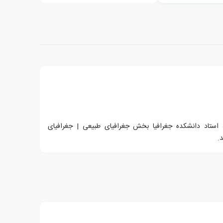
سین محمدی متولد سال 1336، استاد دانشکده جغرافیا بخش جغرافیای طبیعی | جغرافیای
.