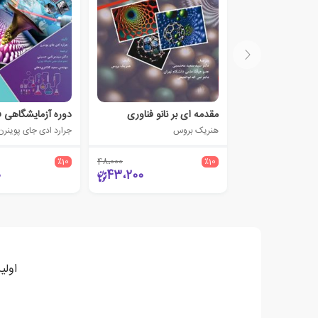
مقدمه ای بر نانو فناوری
دوره آزمایشگاهی فن
هنریک بروس
جرارد ادی جای پوینرن
٪10
48،000
٪10
0
43،200
اولی