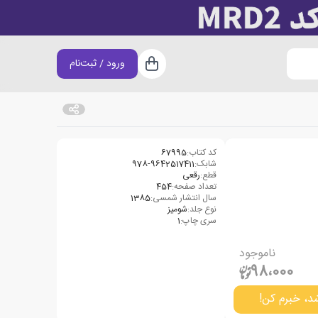
ورود / ثبت‌نام
سبد خرید
کد کتاب:
67995
شابک:
978-9642517411
قطع:
رقعی
تعداد صفحه:
454
سال انتشار شمسی:
1385
نوع جلد:
شومیز
سری چاپ:
1
ناموجود
98،000
د، خبرم کن!