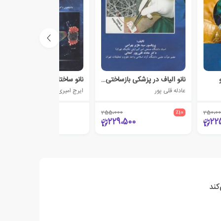
نانو الیاف در پزشکی بازساختی و مهندسی بافت
نانو ساختارهای پلیمری
عادله قلی پور
ایرج امیری امرایی
255،000
٪10
250،00
95،000
229،500
22
کند