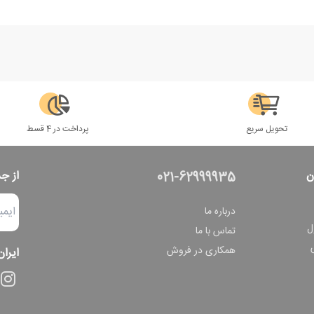
تحویل سریع
پرداخت در 4 قسط
ن
از ج
021-62999935
درباره ما
ل
تماس با ما
همکاری در فروش
ایران