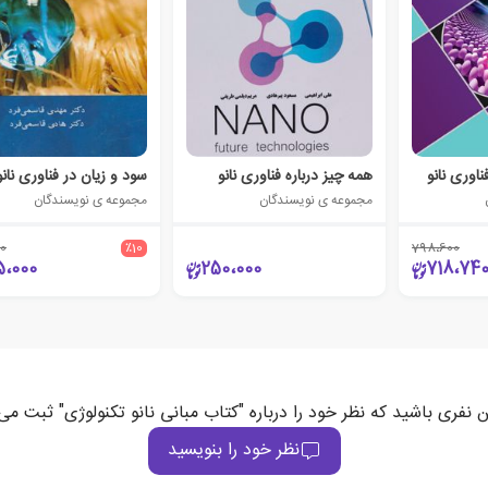
اوری نانو
همه چیز درباره فناوری نانو
سود و زیان در فناوری نانو
مجموعه ی نویسندگان
مجموعه ی نویسندگان
0
٪10
798،600
5،000
250،000
718،74
ن نفری باشید که نظر خود را درباره "کتاب مبانی نانو تکنولوژی" ثبت می‌
نظر خود را بنویسید