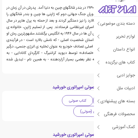
جیمز گراهام بالارد در سال ۱۹۳۰ در بندر شانگهای چین به دنیا آمد. پدرش در آن زمان در
چین تجارت می کرد. در دوران جنگ جهانی دوم که ژاپنی ها چین و بندر شانگهای را
تصرف کردند، خانواده ی بالارد را نیز دستگیر کردند و بعد از حمله به پرل هاربر در سال
دسته بندی موضوعی
۱۹۴۱، آن ها را به اردوگاه اسرای غیرنظامی فرستادند. پس از تسلیم ژاپن، خانواده ی
بالارد را آزاد کردند و همه ی آن ها در سال ۱۹۴۶ به انگلیس برگشتند.مشهورترین رمان او
لوازم تحریر
تصادف است که در این داستان شخصیت اصلی - که نامش بالارد است - در فرآیندی
وسواس گونه، حول محور اصلی تصادف خودرو به عنوان تخلیه ی انرژی جنسی، درگیر
انواع داستان
می گردد.همچنین، رمان «تصادف» توسط دیوید کراننبرگ - کارگردان کانادایی - به
فیلمی جنجال برانگیز و به نظر بعضی بسیار آزاردهنده - به همین نام - تبدیل شده
کتاب های برگزیده
است.
جوایز ادبی
دسته بندی های کتاب صوتی امپراتوری خورشید
ادبیات ملل
بسته های پیشنهادی
صوتی و تصویری
کتاب صوتی
داستان و رمان خارجی (صوتی)
محصولات فرهنگی
کمک آموزشی
مقالات مرتبط با کتاب صوتی امپراتوری خورشید