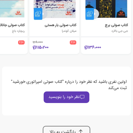
کتاب صوتی برج
کتاب صوتی بار هستی
جی جی بالارد
میلان کوندرا
ریچارد باخ
٪10
128،000
٪10
115،200
136،000
اولین نفری باشید که نظر خود را درباره "کتاب صوتی امپراتوری خورشید"
ثبت می‌کند
نظر خود را بنویسید
بازگشت به بالا