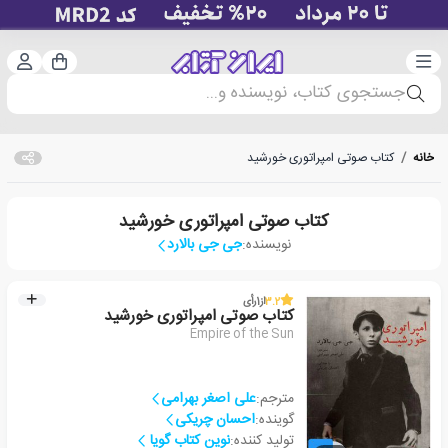
دسته‌بندی
ورود 
سبد خرید
جستجوی کتاب، نویسنده و...
خانه
/
کتاب صوتی امپراتوری خورشید
کتاب صوتی امپراتوری خورشید
نویسنده:
جی جی بالارد
3.2
از
1
رأی
کتاب صوتی امپراتوری خورشید
Empire of the Sun
مترجم:
علی اصغر بهرامی
گوینده:
احسان چریکی
تولید کننده:
نوین کتاب گویا