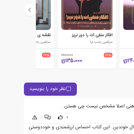
افکار منفی ات را دور نریز
نقشه ی ساخت پازل عزت نفس
مرتضی رجب نیا
مرتضی رجب نیا
360،000
٪25
180،000
٪25
270،000
135،000
24
نظر خود را بنویسید
|
|
0
 حال خوندین. این کتاب احساس ارزشمندی و خوددوستی