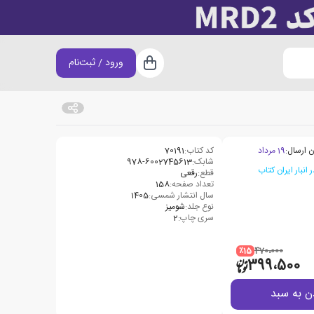
ورود / ثبت‌نام
سبد خرید
ن ارسال:
19 مرداد
کد کتاب:
70191
شابک:
978-6002745613
قطع:
رقعی
تعداد صفحه:
158
سال انتشار شمسی:
1405
نوع جلد:
شومیز
سری چاپ:
2
٪15
470،000
399،500
ن به سبد