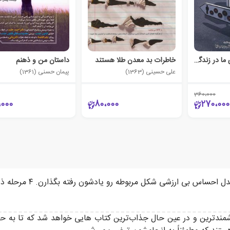
7 سرنخ اشتباه های ما در زندگی
خاطرات بد معدن طلا هستند
داستان من و ذهنم
علی حسینی (1363)
پیمان حسنی (1361)
360،000
،000
80،000
270،000
زشمند‌ترین و در عین حال جذاب‌ترین کتاب هایی خواهد شد که تا به