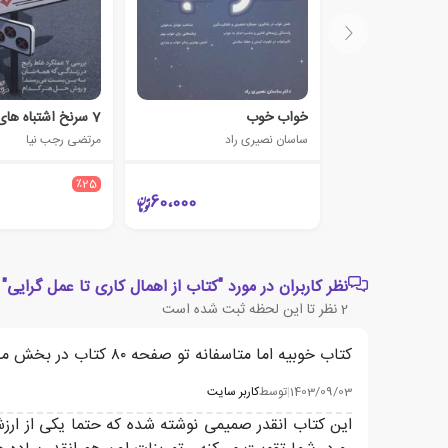
خواب خوب
ساسان نصیری راد
مرتضی رجب نیا
٪25
60،000
نظر کاربران در مورد "کتاب از اهمال کاری تا عمل گرایی"
2
نظر تا این لحظه ثبت شده است
کتاب خوبیه اما متاسفانه تو صفحه ۸۰ کتاب در بخش مدل احساس بی ارزشی شکل مربوطه رو یادشون رفته بگذارن. ۴ مرحله ذهنی اصلا مشخص نیست چی هستن.
1403/09/03
|
توسط
کاربر سایت
این کتاب انقدر صمیمی نوشته شده که حتما یکی از ار