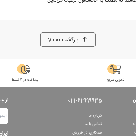
هستند که مطمئناً به انجامشون ترغیب می‌شین
بازگشت به بالا
تحویل سریع
پرداخت در 4 قسط
ن
از ج
021-62999935
درباره ما
ل
تماس با ما
همکاری در فروش
ایران