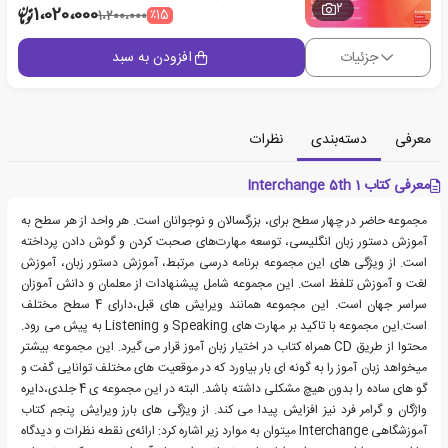
2
1،020،000
٪15
1،200،000
جزئیات
افزودن به سبد
معرفی
دسته‌بندی
نظرات
معرفی کتاب Interchange 5th 1
مجموعه حاضر در چهار سطح برای، بزرگسالان و نوجوانان است. هر واحد از هر سطح به
آموزش دستور زبان انگلیسی، توسعه مهارت‌های صحبت کردن و گوش دادن پرداخته
است. از ویژگی های این مجموعه برنامه درسی مرتبط، آموزش دستور زبان، آموزش
لغت و آموزش تلفظ است. این مجموعه شامل پیشنهادات از معلمان و دانش آموزان
سراسر جهان است. این مجموعه همانند ویرایش های قبل،دارای 4 سطح مختلف
است.این مجموعه با تاکید بر مهارت های Speaking و Listening به پیش می رود.
محتوا از طریق CD همراه کتاب در اختیار زبان آموز قرار می گیرد. این مجموعه بیشتر
میخواهد زبان آموز را به گونه ای بار بیاورد که در موقعیت های مختلف توانایی گفت و
گو های ساده را بدون هیچ مشکلی داشته باشد. البته در این مجموعه ی 4 جلدی،دایره
واژگان و گرامر فرد نیز افزایش پیدا می کند. از ویژگی های بارز ویرایش پنجم کتاب
آموزشگاهی Interchange میتوان به موارد زیر اشاره کرد: ارائه‌ی نقطه نظرات و دیدگاه