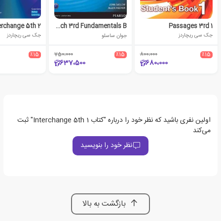
erchange 5th 2
Top Notch 3rd Fundamentals B
Passages 3rd 1
جک سی ریچاردز
جوان ساسلو
جک سی ریچاردز
٪15
750،000
٪15
800،000
٪15
637،500
680،000
اولین نفری باشید که نظر خود را درباره "کتاب Interchange 5th 1" ثبت
می‌کند
نظر خود را بنویسید
بازگشت به بالا