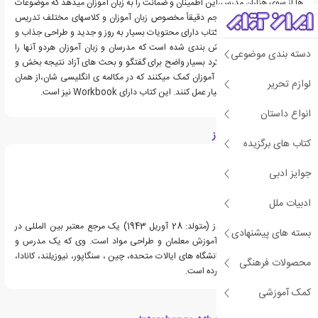
ها از سوی هزاران مدرس،این اطمینان و ضمانت را به زبان آموزان میدهد که موضوعات
و تمرین های ویرایش پنجم دقیقأ مخصوص زبان آموزان و کلاسهای مختلف تدریس
است. ویرایش پنجم این کتاب دارای محتویات بسیار به روز و جدید و طراحی جذاب و
ساختار بسیار ساده و بخش بندی شده است که مدرسان و زبان آموزان هردو آنها را
دسته بندی موضوعی
دوست دارند. ارائه ی رویکرد بسیار واضح برای گفتگو و بحث های آزاد نتیجه بخش و
مطلوب هستند و به زبان آموزان کمک میکنند که در مکالمه ی انگلیسی شان،از همان
لوازم تحریر
ابتدا با اعتماد به نفس بسیار عمل کنند. این کتاب دارای Workbook نیز است.
انواع داستان
درباره جک سی ریچاردز
کتاب های برگزیده
جوایز ادبی
ادبیات ملل
پروفسور جک سی ریچاردز (متولد: 28 آوریل 1943) یک مرجع معتبر بین المللی در
بسته های پیشنهادی
زمینه تحصیل انگلیسی، آموزش معلمان و طراحی مواد است. وی که یک مدرس و
مشاور مشهور است، در دانشگاه های ایالات متحده، چین ، سنگاپور، نیوزیلند، کانادا،
محصولات فرهنگی
اندونزی و برزیل تدریس کرده است.
کمک آموزشی