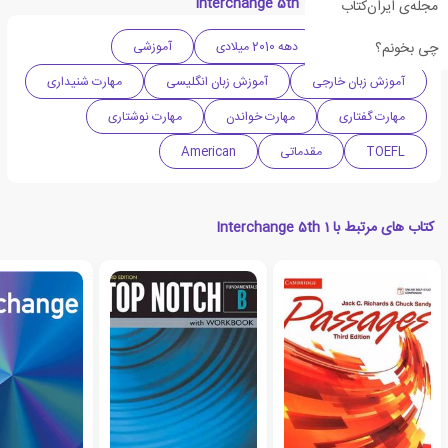
دسته بندی های کتاب Interchange 5th 1
مجله‌ی ایران‌کتاب
چی بخونم؟
ادبیات آمریکا
دهه 2010 میلادی
آموزشی
آموزش زبان خارجی
آموزش زبان انگلیسی
مهارت شنیداری
مهارت گفتاری
مهارت خواندن
مهارت نوشتاری
TOEFL
مقدماتی
American
کتاب های مرتبط با Interchange 5th 1