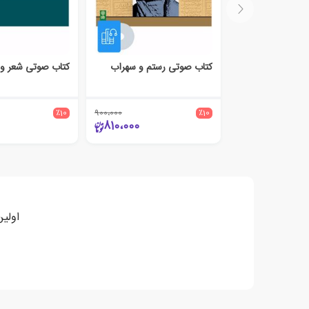
کتاب صوتی رستم و سهراب
٪10
900،000
٪10
810،000
اولی