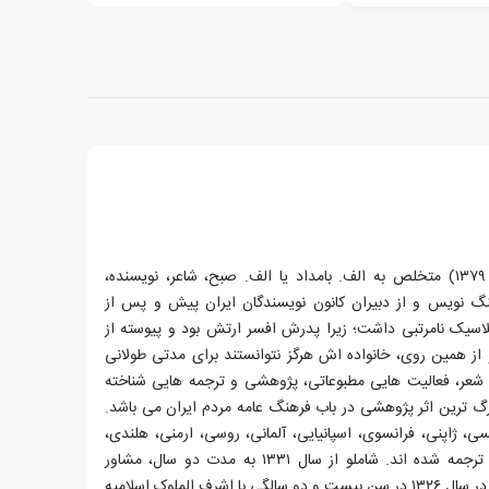
احمد شاملو (۲۱ آذر ۱۳۰۴–۲ مرداد ۱۳۷۹) متخلص به الف. بامداد یا الف. صبح، شاعر، نویسنده،
هنگ نویس و از دبیران کانون نویسندگان ایران پیش و پس از
حصیلات کلاسیک نامرتبی داشت؛ زیرا پدرش افسر ارتش بود و پیوسته از
از همین روی، خانواده اش هرگز نتوانستند برای مدتی طولانی
بر شعر، فعالیت هایی مطبوعاتی، پژوهشی و ترجمه هایی شناخته
رگ ترین اثر پژوهشی در باب فرهنگ عامه مردم ایران می باشد.
سی، ژاپنی، فرانسوی، اسپانیایی، آلمانی، روسی، ارمنی، هلندی،
رومانیایی، فنلاندی، کردی و ترکی∗ ترجمه شده اند. شاملو از سال ۱۳۳۱ به مدت دو سال، مشاور
فرهنگی سفارت مجارستان بود. شاملو در سال ۱۳۲۶ در سن بیست و دو سالگی با اشرف الملوک اسلامیه