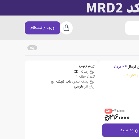
ورود / ثبت‌نام
سبد خرید
 ارسال:
24 مرداد
کد:
80363
نوع رسانه :
CD
 انبار نشر
تعداد حلقه:
1
نوع بسته بندی:
قاب شیشه ای
زبان اثر:
فارسی
٪10
240،000
216،000
ن به سبد