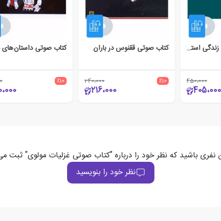
کتاب صوتی شعر و زندگی استاد شهریار
کتاب صوتی ققنوس در باران
0
٪10
240،000
٪10
450،000
0،000
216،000
405،000
ن نفری باشید که نظر خود را درباره "کتاب صوتی غزلیات مولوی" ثبت می‌
نظر خود را بنویسید