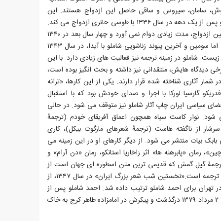
یاوش، سامان، سیروس و ساقی حاصل این ازدواج هستند. این
ازدواج به جدایی می انجامد و شاملو پس از یک دهه در سال ۱۳۳۶ با طوسی حائری ازدواج می کند.
دومین ازدواج شاملو، همچون نخستین ازدواج، مدت زیادی دوام نمی آورد و چهار سال بعد در ۱۳۴۰
از همسر دوم خود نیز جدا می شود. اما سومین و آخرین پیوند زناشویی شاملو با آیدا، در سال ۱۳۴۳
او زیست. شاملو در زمینه ترجمه نیز فعالیت های زیادی دارد. با این
خی دیدگاه هایش، منتقدانی نیز داشته و بحث انگیز بوده است،
 شمار آثاری شناخته شده قرار دارند. یکی از این کارها، «ترانه
ریکو گارسیا لورکا با اجرا و صدای خودش بود که با استقبال
 شد. از ۱۳۶۲ با تغییر فضای سیاسی ایران چاپ آثار شاملو نیز متوقف می شود. در حالی
 شود. نوار کاست سیاه همچون اعماق آفریقای خودم (ترجمهٔ
شار از ناگفته هاست (ترجمهٔ شعرهای مارگوت بیکل)، کاری
بابک بیات منتشر می شود. از دیگر کارهای او در این زمینه می
ن»، رمان «پابرهنه ها» اثر زاخاریا استانکو، رمان «دن آرام» و
ترجمهٔ گیل گمش که قدیمی ترین متن اسطوره ای جهان است از
دیگر کارهای ارزشمند شاملو در زمینهٔ ترجمه است.«نخستین شب شعر بزرگ ایران» در سال ۱۳۴۷، از
 تهران برای احمد شاملو ترتیب داده شد. احمد شاملو پس از
تحمل سال ها رنج و بیماری، در تاریخ ۲ مرداد ۱۳۷۹ درگذشت و پیکرش در امامزاده طاهر کرج به خاک