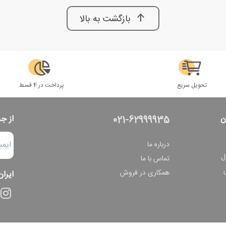
بازگشت به بالا
تحویل سریع
پرداخت در 4 قسط
ن
از ج
021-62999935
درباره ما
ل
تماس با ما
همکاری در فروش
ایران