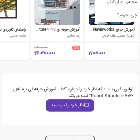
مجله‌ی ایران‌کتاب
چی بخونم؟
آموزش جامع Autodesk Navisworks
آموزش حرفه ای Revit Architecture 2022
شهریار مطلبی لطف آبادی
رضا بابایی
هانیه حسنی
1،800،000
٪25
1،350،000
105،000
اولین نفری باشید که نظر خود را درباره "کتاب آموزش حرفه ای نرم افزار
Robot Structure 2022" ثبت می‌کند
نظر خود را بنویسید