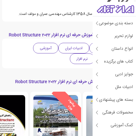
مهندس رضا بابایی متولد سال 1358 کارشناس مهندسی عمران و مولف است.
دسته بندی موضوعی
دسته بندی های کتاب آموزش حرفه ای نرم افزار Robot Structure 2022
لوازم تحریر
انواع داستان
ادبیات واقع گرایانه
ادبیات ایران
آموزشی
مهندسی عمران
نرم افزار
کتاب های برگزیده
جوایز ادبی
کتاب های مرتبط با آموزش حرفه ای نرم افزار Robot Structure 2022
ادبیات ملل
بسته های پیشنهادی
ی
ش
ن
ه
ا
د
و
ی
ژ
پ
ه
محصولات فرهنگی
کمک آموزشی