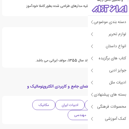
ارائه فیلم و نحوه عملکرد کلیه مدارهای طراحی شده بطور کاملا خودآموز
دسته بندی موضوعی
درباره مهدی فرزادی
لوازم تحریر
انواع داستان
کتاب های برگزیده
مهندس مهدی فرزادی متولد سال 1355، مولف ایرانی می باشد.
جوایز ادبی
ادبیات ملل
دسته بندی های کتاب راهنمای جامع و کاربردی الکتروپنوماتیک و
الکتروهیدرولیک صنعتی
بسته های پیشنهادی
ادبیات واقع گرایانه
ادبیات ایران
مکانیک
محصولات فرهنگی
مهندسی برق
مهندسی
کمک آموزشی