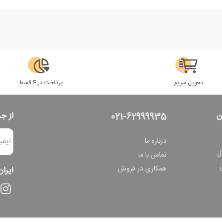
تحویل سریع
پرداخت در 4 قسط
ن
از ج
021-62999935
درباره ما
ل
تماس با ما
همکاری در فروش
ایران