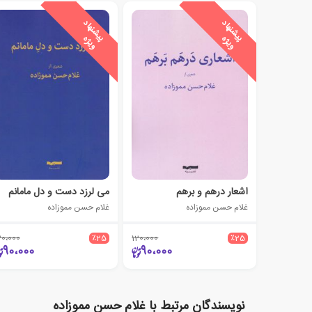
ی
ش
ن
ه
ا
د
و
ی
ژ
ی
ش
ن
ه
ا
د
و
ی
ژ
پ
ه
پ
ه
اشعار درهم و برهم
می لرزد دست و دل مامانم
غلام حسن مموزاده
غلام حسن مموزاده
20،000
٪25
120،000
٪25
90،000
90،000
نویسندگان مرتبط با غلام حسن مموزاده