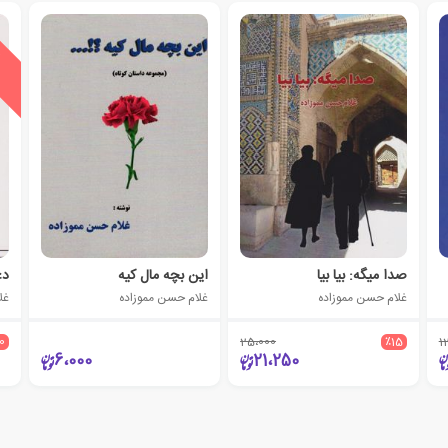
ی
ش
ن
ه
ا
د
و
ی
ژ
صدا میگه: بیا بیا
این بچه مال کیه
دع
غلام حسن مموزاده
غلام حسن مموزاده
غل
0
25،000
٪15
1
6،000
21،250