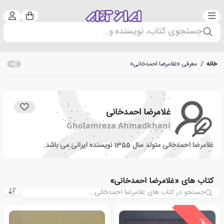
دسته‌بندی
ورود 
سبد خرید
جستجوی کتاب، نویسنده و...
خانه
/
معرفی «غلامرضا احمدخانی»
غلامرضا احمدخانی
Gholamreza Ahmadkhani
غلامرضا احمدخانی متولد سال 1355 نویسنده ایرانی می باشد.
کتاب های «غلامرضا احمدخانی»
ی
ش
ن
ه
ا
د
و
ی
ژ