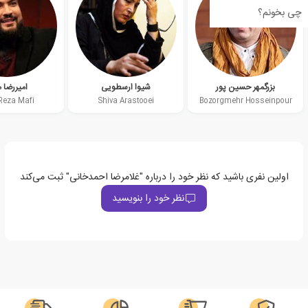
چی بخونم؟
بزرگمهر حسین پور
شیوا ارسطویی
امیررضا 
Reza Mafi
Shiva Arastooei
Bozorgmehr Hosseinpour
اولین نفری باشید که نظر خود را درباره "غلامرضا احمدخانی" ثبت می‌کند
نظر خود را بنویسید