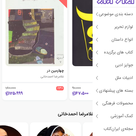
دسته بندی موضوعی
لوازم تحریر
انواع داستان
کتاب های برگزیده
جوایز ادبی
گاو مجسم
چهارمین در
غلامرضا احمدخانی
غلامرضا احمدخانی
ادبیات ملل
180،000
٪30
90،000
٪25
بسته های پیشنهادی
125،999
67،500
محصولات فرهنگی
نویسندگان مرتبط با غلامرضا احمدخانی
کمک آموزشی
مجله‌ی ایران‌کتاب