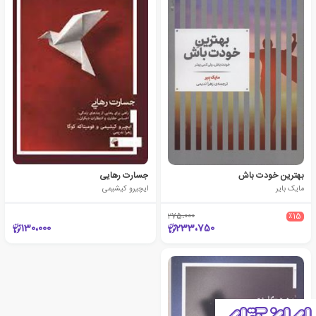
بهترین خودت باش
جسارت رهایی
مایک بایر
ایچیرو کیشیمی
275،000
٪15
130،000
233،750