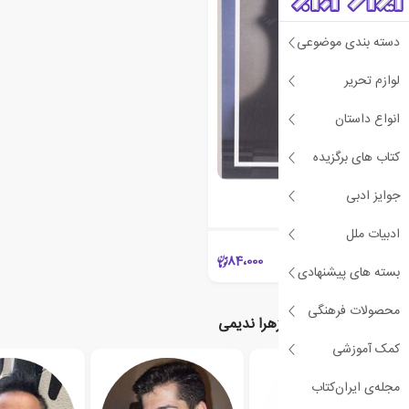
دسته بندی موضوعی
لوازم تحریر
انواع داستان
کتاب های برگزیده
مهره کلیدی
جوایز ادبی
ست گودین
ادبیات ملل
84،000
بسته های پیشنهادی
محصولات فرهنگی
نویسندگان مرتبط با زهرا ندیمی
کمک آموزشی
مجله‌ی ایران‌کتاب