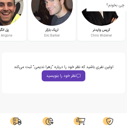
چی بخونم؟
کریس وایدنر
اریک بارکر
پل انگ
 Angone
Eric Barker
Chris Widener
اولین نفری باشید که نظر خود را درباره "زهرا ندیمی" ثبت می‌کند
نظر خود را بنویسید