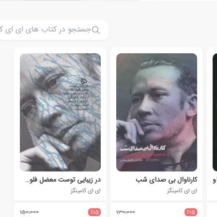
و
کارناوال بی صدای شب
در زیبایی توست معضل فلوت ها
ای ای کامینگز
ای ای کامینگز
150،000
٪15
130،000
٪15