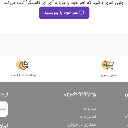
اولین نفری باشید که نظر خود را درباره "ای ای کامینگز" ثبت می‌کند
نظر خود را بنویسید
تحویل سریع
پرداخت در 4 قسط
ن
از ج
021-62999935
درباره ما
ل
تماس با ما
همکاری در فروش
ایران