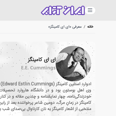
دسته‌بندی
خانه
/
معرفی «ای ای کامینگز»
ای ای کامینگز
E.E. Cummings
ادوارد استلین کامینگز (Edward Estlin Cummings) مشهور به ای.ای. کامینگز، متولد ۱۸۹۴ و متوفی ۱۹۶۲، شاعر آمریکایی قرن بیستم میلادی.
خودزندگی‌نامه، چهار نمایشنامه و چندین مقاله و در کنا
کامینگز در زمانِ مرگ، دومین شاعر پرخواننده بعد از راب
منتخبی از اشعار کامینگز به نان کارناوال بی‌صدای شب با ترجمه علی سلامی در سال ۱۳۹۷