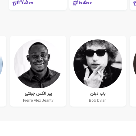
127،500
110،500
باب دیلن
پیر الکس جینتی
Pierre Alex Jeanty
Bob Dylan