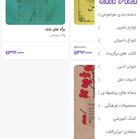
دسته بندی موضوعی
لوازم تحریر
گزینه اشعار والت ویتمن
برگه های علف
والت ویتمن
والت ویتمن
انواع داستان
580،000
٪15
396،000
493،000
کتاب های برگزیده
جوایز ادبی
ادبیات ملل
بسته های پیشنهادی
محصولات فرهنگی
کمک آموزشی
مجله‌ی ایران‌کتاب