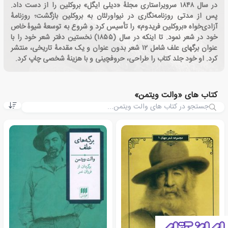
در سال ۱۸۴۸ سرویراستاری مجلهٔ «دیلی ایگل» بروکلین را از دست داد.
پس از مدتی روزنامه‌نگاری در نیواورلئان به بروکلین بازگشت؛ روزنامهٔ
آزادی‌خواه «بروکلین فریدوم» را تأسیس کرد و شروع به توسعهٔ شیوهٔ خاص
خود در شعر نمود. تا اینکه در سال (۱۸۵۵) نخستین دفتر شعر خود را با
عنوان برگهای علف شامل ۱۲ شعر بدون عنوان و یک مقدمهٔ تاریخی، منتشر
کرد. او خود جلد کتاب را طراحی، حروفچینی و با هزینهٔ شخصی چاپ کرد.
کتاب های «والت ویتمن»