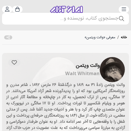
دسته‌بندی
ورود 
سبد خرید
جستجوی کتاب، نویسنده و...
خانه
/
معرفی «والت ویتمن»
والت ویتمن
Walt Whitman
والت ویتمن ‏زادهٔ ۳۱ مه ۱۸۱۹ و درگذشتهٔ ۲۶ مارس ۱۸۹۲ ، شاعر مدرن و
روزنامه‌نگار آمریکایی بود که او را پدیدآورنده شعر آزاد آمریکا می‌دانند. در
۱۲ سالگی، پس از ترک تحصیل، به کار در چاپخانه و مطالعهٔ آثار ادبی از
هومر و ویلیام شکسپیر تا تورات پرداخت. او تا ۱۷ سالگی در نیویورک به
عنوان متصدی چاپ کار کرد و با هنر و ادبیات جدید آشنا شد. پس از مدتی
معلمی، در زادگاه خود، از سال ۱۸۴۱ به روزنامه‌نگاری حرفه‌ای پرداخت و این
شغل را با وقفه‌هایی تا آخر عمر ادامه داد. او به عنوان طرفدار دموکراسی و
آزادی به مبارزهٔ سیاسی می‌پرداخت که به علت عضویت در حزب خاک آزاد