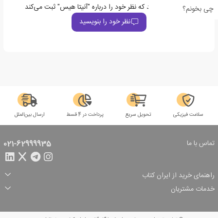
اولین نفری باشید که نظر خود را درباره "آنیتا هیس" ثبت می‌کند
چی بخونم؟
نظر خود را بنویسید
سلامت فیزیکی
تحویل سریع
پرداخت در 4 قسط
ارسال بین‌الملل
تماس با ما
021-62999935
راهنمای خرید از ایران کتاب
ثبت سفارش
شیوه پرداخت
خدمات مشتریان
تخفیف‌های خرید
شرایط ارسال سفارش
درباره ما
شرایط استفاده
حریم خصوصی
پیگیری سفارش
بازگرداندن سفارش
پرسش‌های متداول