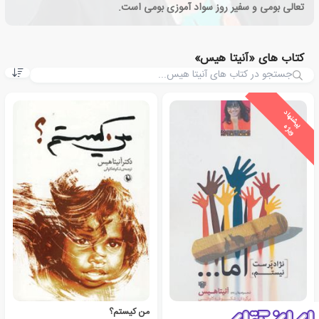
تعالی بومی و سفیر روز سواد آموزی بومی است.
کتاب های «آنیتا هیس»
ی
ش
ن
ه
ا
د
و
ی
ژ
پ
ه
نژادپرست نیستم، اما…
من کیستم؟