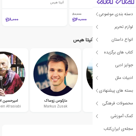
آنیتا هیس
آنیتا هیس
دسته بندی موضوعی
80،000
٪25
8،000
60،000
لوازم تحریر
انواع داستان
نویسندگان مرتبط با آنیتا هیس
کتاب های برگزیده
جوایز ادبی
ادبیات ملل
بسته های پیشنهادی
کیت مورتون
مارکوس زوساک
امیرحسین اف
محصولات فرهنگی
ein Afrasiabi
Markus Zusak
Kate Morton
کمک آموزشی
مجله‌ی ایران‌کتاب