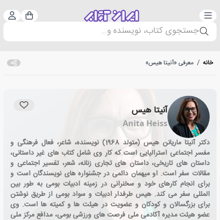
دسته‌بندی
ورود 
سبد خرید
جستجوی کتاب، نویسنده و...
خانه
/
معرفی «آنیتا هیس»
آنیتا هیس
Anita Heiss
دکتر آنیتا ماریانن هیس (متولد 1968) نویسنده، شاعر، فعال فرهنگی و
مفسر اجتماعی استرالیایی است که کار وی شامل کتاب های غیر داستانی،
داستان های تاریخی، داستان های تجاری زنانه، شعر، تفسیر اجتماعی و
مقالات سفر است. او میهمان دائمی در جشنواره های نویسندگان است و
برای انجام کارهای خود و سخنرانی در زمینه ادبیات بومی به طور بین
المللی سفر می کند. هیس طرفدار ادبیات و سواد بومی از طریق نوشتن
برای بزرگسالان و کودکان و عضویت در هیئت ها و کمیته ها است. وی
عضو هیئت مدیره آکادمی ملی فرصت های ورزشی بومی، مدافع مرکز ملی