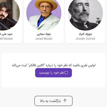
جوزف کنراد
جواد مجابی
سید علی 
Ali Shojaei
Javad Mojabi
Joseph Conrad
اولین نفری باشید که نظر خود را درباره "کالین فالکنر" ثبت می‌کند
نظر خود را بنویسید
بازگشت به بالا