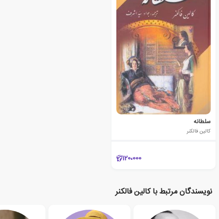
سلطانه
کالین فالکنر
120،000
نویسندگان مرتبط با کالین فالکنر