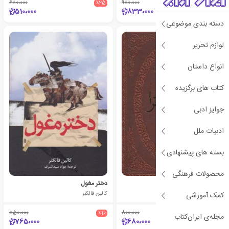
680،000
٪25
980،000
٪15
510،000
833،000
دسته بندی موضوعی
لوازم تحریر
انواع داستان
کتاب های برگزیده
جوایز ادبی
ادبیات ملل
بسته های پیشنهادی
محصولات فرهنگی
کلئوپاترا
دختر مغول
کالین فالکنر
کالین فالکنر
کمک آموزشی
850،000
٪10
800،000
٪15
مجله‌ی ایران‌کتاب
765،000
680،000