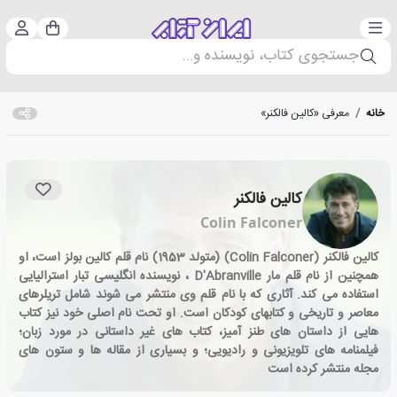
دسته‌بندی
ورود 
سبد خرید
جستجوی کتاب، نویسنده و...
خانه
/
معرفی «کالین فالکنر»
کالین فالکنر
Colin Falconer
کالین فالکنر (Colin Falconer) (متولد 1953) نام قلم کالین بولز است، او
همچنین از نام قلم مار D'Abranville ، نویسنده انگلیسی تبار استرالیایی
استفاده می کند. آثاری که با نام قلم وی منتشر می شوند شامل تریلرهای
معاصر و تاریخی و کتابهای کودکان است. او تحت نام اصلی خود نیز كتاب
هایی از داستان های طنز آمیز، کتاب های غیر داستانی در مورد زبان؛
فیلمنامه های تلویزیونی و رادیویی؛ و بسیاری از مقاله ها و ستون های
مجله منتشر كرده است