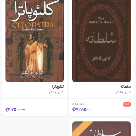
سلطانه
کلئوپاترا
کالین فالکنر
کالین فالکنر
850،000
٪15
1،250،000
722،500