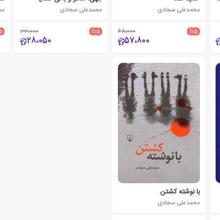
محمدعلی سجادی
محمدعلی سجادی
مح
5
33،000
٪15
68،000
٪15
28،050
57،800
با نوشته کشتن
محمدعلی سجادی