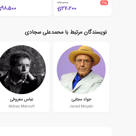
32،000
٪15
98،500
27،200
نویسندگان مرتبط با محمدعلی سجادی
جواد مجابی
عباس معروفی
Abbas Maroufi
Javad Mojabi