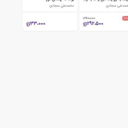
مدعلی سجادی
محمدعلی سجادی
390،000
٪2
33،000
292،500