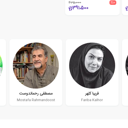
435،000
٪10
391،500
فریبا کلهر
مصطفی رحماندوست
Mostafa Rahmandoost
Fariba Kalhor