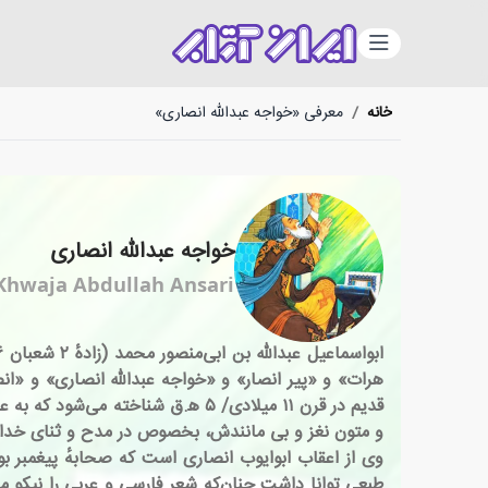
دسته‌بندی
خانه
/
معرفی «خواجه عبدالله انصاری»
خواجه عبدالله انصاری
Khwaja Abdullah Ansari
هرات» و «پیر انصار» و «خواجه عبدالله انصاری» و «ا
قدیم در قرن ۱۱ میلادی/ ۵ ه‍.ق 
و متون نغز و بی مانندش، بخصوص در مدح و ثنای خداون
وی از اعقاب ابوایوب انصاری است که صحابهٔ پیغمبر بود
طبعی توانا داشت چنان‌که شعر فارسی و عربی را نیکو 