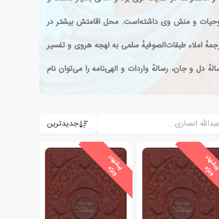
ر روحیات و منش وی داشته‌است. محل اقامتش بیشتر در
ٔ املاء طبقات‌الصوفیهٔ سلمی به لهجه هروی و تفسیر
هٔ دل و جان، رسالهٔ واردات و الهی‌نامه را می‌توان نام
جدیدترین
ی
ش
ن
ه
ا
د
و
ی
ژ
پ
ه
پ
ه