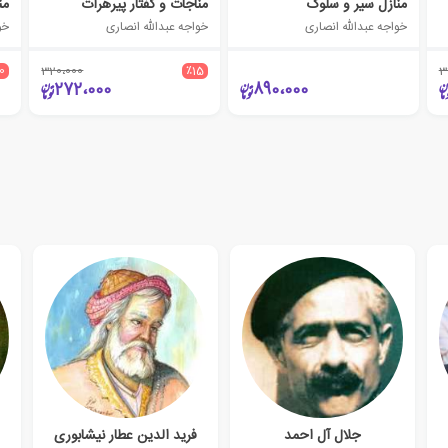
منازل سیر و سلوک
مناجات و گفتار پیرهرات
خواجه عبدالله انصاری
خواجه عبدالله انصاری
خو
10
320،000
٪15
3
272،000
890،000
جلال آل احمد
فرید الدین عطار نیشابوری