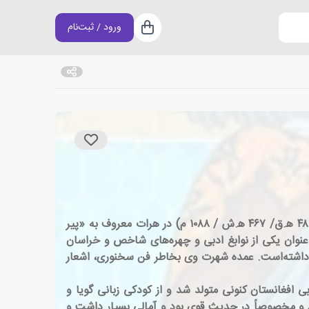
ورود / ثبت‌نام
سبد خرید
ابواسماعیل عبدالله بن ابی‌منصور محمد (زادهٔ ۲ شعبان ۳۹۶ ه‍.ق/ ۳۸۵ ه‍.ش / ۱۰۰۶ م. در شهر هرات درگذشتهٔ ۲۲ ذی الحجه ۴۸۱ ه‍.ق/ ۴۶۷ ه‍.ش / ۱۰۸۸ م) در هرات معروف به «پیر
عنوان یکی از نوابغ ادبی و چهره‌های شاخص و خراسان
ی بر آتش داشته‌است. عمده شهرت وی بخاطر فن سخنوری، اشعار
ی افغانستان کنونی متولد شد و از کودکی زبانی گویا و
د و مخصوصاً در حدیث قوی بود و آمالی بسیار داشت و