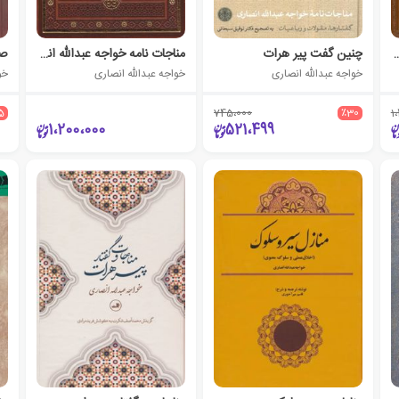
خواجه عبدالله انصاری
چنین گفت پیر هرات
مناجات نامه خواجه عبدالله انصاری (چرم، قابدار)
صد
خواجه عبدالله انصاری
خواجه عبدالله انصاری
خو
5
745،000
٪30
1
1،200،000
521،499