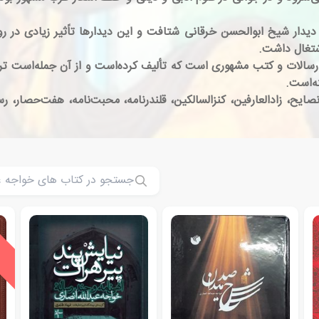
 دیدار شیخ ابوالحسن خرقانی شتافت و این دیدارها تاًثیر زیادی د
اشتغال داشت.
لات و کتب مشهوری است که تألیف کرده‌است و از آن جمله‌است ترجمه
ه‌است.
ایح، زادالعارفین، کنزالسالکین، قلندرنامه، محبت‌نامه، هفت‌حصار، رسال
ی
ش
ن
ه
ا
د
و
ی
ژ