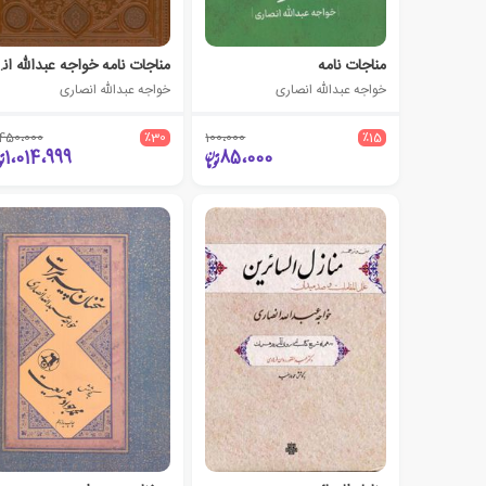
مناجات نامه
مناجات نامه 
خواجه عبدالله انصاری
خواجه عبدالله انصاری
،450،000
٪30
100،000
٪15
1،014،999
85،000