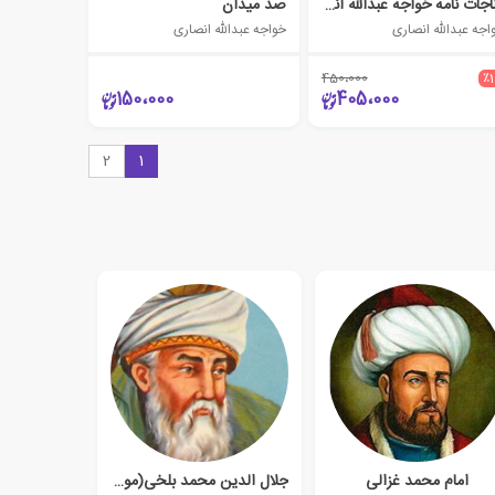
مناجات نامه خواجه عبدالله انصاری
صد میدان
اجه عبدالله انصاری
خواجه عبدالله انصاری
450،000
٪
150،000
405،000
2
1
امام محمد غزالی
جلال الدین محمد بلخی(مولانا)