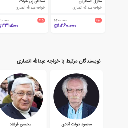
منازل‏ السائرین
سخنان پیر هرات
خواجه عبدالله انصاری
خواجه عبدالله انصاری
90،000
٪15
1،400،000
٪10
331،500
1،260،000
نویسندگان مرتبط با خواجه عبدالله انصاری
محمود دولت آبادی
محسن فرشاد