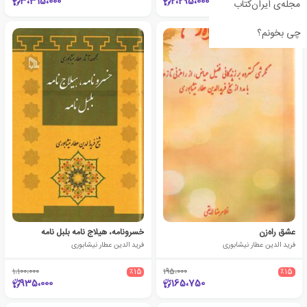
3،315،000
2،295،000
مجله‌ی ایران‌کتاب
چی بخونم؟
عشق راه‌زن
خسرونامه، هیلاج نامه بلبل نامه
فرید الدین عطار نیشابوری
فرید الدین عطار نیشابوری
1،100،000
٪15
195،000
٪15
935،000
165،750