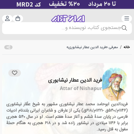
دسته‌بندی
ورود 
سبد خرید
جستجوی کتاب، نویسنده و...
خانه
/
معرفی «فرید الدین عطار نیشابوری»
فرید الدین عطار نیشابوری
Attar of Nishapur
فریدالدین ابوحامد محمد عطار نیشابوری مشهور به شیخ عطّار نیشابوری
(۱۱۴۶م/۵۴۰ق -۱۲۲۱م/۶۱۸ق) یکی از عارفان و شاعران ایرانی بلندنام ادبیات
فارسی در پایان سدهٔ ششم و آغاز سدهٔ هفتم است. او در سال ۵۴۰ هجری
برابر با ۱۱۴۶ میلادی در نیشابور زاده شد و در ۶۱۸ هجری به هنگام حملهٔ
مغول به قتل رسید.