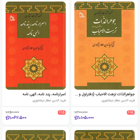
جواهرالذات نزهت الاحباب (دفتراول و دوم)
اسرارنامه، پند نامه، الهی نامه
فرید الدین عطار نیشابوری
فرید الدین عطار نیشابوری
1،250،000
٪15
1،300،000
٪15
1،062،500
1،105،000