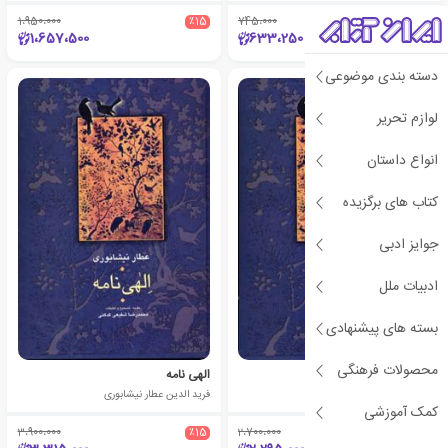
1،950،000
٪15
745،000
٪15
1،657،500
633،250
دسته بندی موضوعی
لوازم تحریر
انواع داستان
کتاب های برگزیده
جوایز ادبی
ادبیات ملل
بسته های پیشنهادی
محصولات فرهنگی
اسرار نامه
الهی نامه
فرید الدین عطار نیشابوری
فرید الدین عطار نیشابوری
کمک آموزشی
3،900،000
٪15
2،700،000
٪15