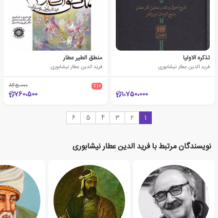
تذکره الاولیا
منطق الطیر عطار
فرید الدین عطار نیشابوری
فرید الدین عطار نیشابوری
845،000
٪10
760،500
1،750،000
6
5
4
3
2
1
نویسندگان مرتبط با فرید الدین عطار نیشابوری