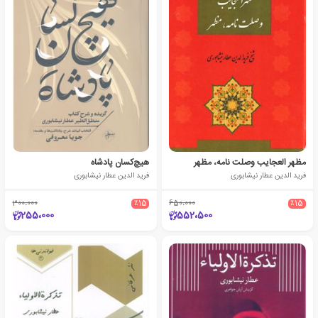
مظهر العجایب وصلت نامه، مظهر
هیچ‌کسان پادشاه
فرید الدین عطار نیشابوری
فرید الدین عطار نیشابوری
300،000
٪15
650،000
٪15
255،000
552،500