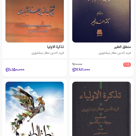
منطق الطیر
تذکرة الاولیا
فرید الدین عطار نیشابوری
فرید الدین عطار نیشابوری
920،000
٪15
1،150،000
782،000