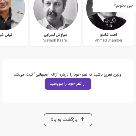
چی بخونم؟
احمد شاملو
سیاوش کسرایی
فیض شر
Siavash Kasrai
Ahmad Shamlou
اولین نفری باشید که نظر خود را درباره "ژاله اصفهانی" ثبت می‌کند
نظر خود را بنویسید
بازگشت به بالا