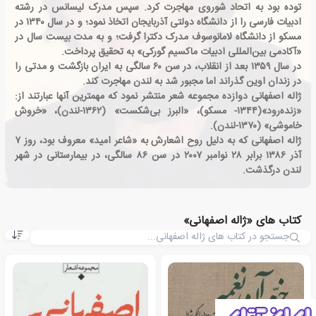
توده بود به اتحاد شوروی مهاجرت کرد. سپس مدرک لیسانس در رشته
ادبیات فارسی را از دانشگاه دولتی آذربایجان اتخاذ نمود؛ و در سال ۱۳۴۰ در
مسکو از دانشگاه لامانوسوف مدرک دکترا گرفت؛ و به مدت بیست سال در
«آکادمی بین‌المللی ادبیات ماکسیم گورکی» به تحقیق پرداخت.
در سال ۱۳۵۹ بعد از انقلاب، در سن ۶۰ سالگی به ایران بازگشت و مدتی را
در زندان اوین گذراند اما مجبور شد به لندن مهاجرت کند.
ژاله اصفهانی دوازده مجموعه شعر منتشر نمود که مهمترین آنها عبارتند از:
«زنده‌رود»(۱۳۴۴- مسکو)، «البرز بی‌شکست» (۱۳۶۲-لندن)، «خروش
خاموشی» (۱۳۷۰-لندن).
ژاله اصفهانی که به دلیل روح اشعارش به «شاعر امید» معروف بود، روز ۷
آذر ۱۳۸۶ برابر ۲۸ نوامبر ۲۰۰۷ در سن ۸۶ سالگی، در بیمارستانی در شهر
لندن درگذشت.
کتاب های «ژاله اصفهانی»