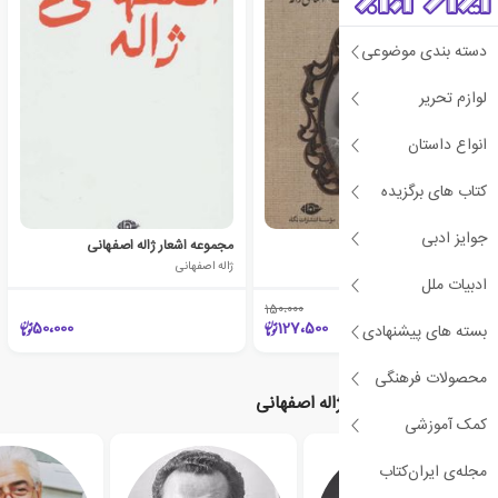
دسته بندی موضوعی
لوازم تحریر
انواع داستان
کتاب های برگزیده
جوایز ادبی
گزیده اشعار خرم آن نغمه
مجموعه اشعار ژاله اصفهانی
ژاله اصفهانی
ژاله اصفهانی
ادبیات ملل
150،000
٪15
50،000
127،500
بسته های پیشنهادی
محصولات فرهنگی
نویسندگان مرتبط با ژاله اصفهانی
کمک آموزشی
مجله‌ی ایران‌کتاب