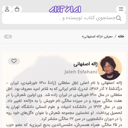
دسته‌بندی
ورود 
سبد خرید
جستجوی کتاب، نویسنده و...
خانه
/
معرفی «ژاله اصفهانی»
ژاله اصفهانی
Jaleh Esfahani
ژاله اصفهانی با نام اصلی اِطِل سلطانی (زادهٔ ۱۳۰۰ خورشیدی، تیران –
درگذشتهٔ ۷ آذر ۱۳۸۶، لندن)، شاعر ایرانی که به شاعر امید معروف بود. اطل
سلطانی در سال ۱۳۰۰ خورشیدی در تیران زاده شد. وی اولین شعرش را در
هفت سالگی سرود و در سیزده سالگی نام خویش را به «ژاله» تغییر داد.
وی در سال ۱۳۲۳ در دانشکده ادبیات و علوم انسانی دانشگاه تهران به
تحصیل پرداخت. او نخستین مجموعه شعرش با عنوان «گل‌های خود رو»
را در دوران دانشجویی در سن ۲۲ سالگی منتشر کرد.
در ۲۵ سالگی همراه همسرش، «شمس‌الدین بدیع تبریزی» که عضو حزب