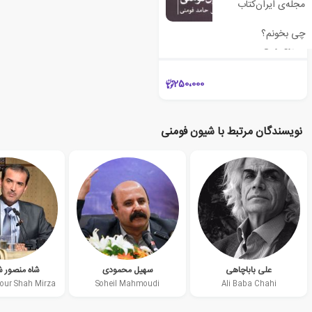
مجله‌ی ایران‌کتاب
خیاله گرده گیج
چی بخونم؟
شیون فومنی
250،000
نویسندگان مرتبط با شیون فومنی
علی باباچاهی
سهیل محمودی
شاه منصور شا
ur Shah Mirza
Soheil Mahmoudi
Ali Baba Chahi