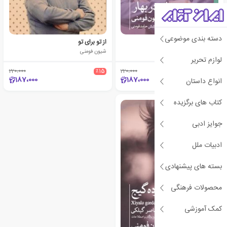
دسته بندی موضوعی
رودخانه در بهار
از تو برای تو
شیون فومنی
شیون فومنی
لوازم تحریر
220،000
٪15
220،000
٪15
187،000
187،000
انواع داستان
کتاب های برگزیده
جوایز ادبی
ادبیات ملل
بسته های پیشنهادی
محصولات فرهنگی
کمک آموزشی