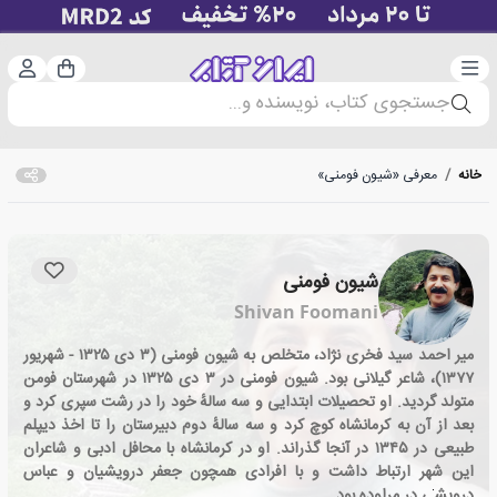
دسته‌بندی
ورود 
سبد خرید
جستجوی کتاب، نویسنده و...
خانه
/
معرفی «شیون فومنی»
شیون فومنی
Shivan Foomani
میر احمد سید فخری نژاد، متخلص به شیون فومنی (۳ دی ۱۳۲۵ - شهریور
۱۳۷۷)، شاعر گیلانی بود. شیون فومنی در ۳ دی ۱۳۲۵ در شهرستان فومن
متولد گردید. او تحصیلات ابتدایی و سه سالهٔ خود را در رشت سپری کرد و
بعد از آن به کرمانشاه کوچ کرد و سه سالهٔ دوم دبیرستان را تا اخذ دیپلم
طبیعی در ۱۳۴۵ در آنجا گذراند. او در کرمانشاه با محافل ادبی و شاعران
این شهر ارتباط داشت و با افرادی همچون جعفر درویشیان و عباس
درویشی در مراوده بود.