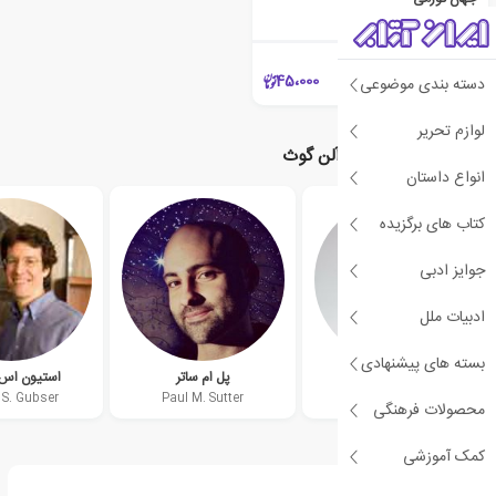
آلن گوث
45،000
دسته بندی موضوعی
لوازم تحریر
نویسندگان مرتبط با آلن گوث
انواع داستان
کتاب های برگزیده
جوایز ادبی
ادبیات ملل
بسته های پیشنهادی
برایان کاکس
پل ام ساتر
استیون اس.
 S. Gubser
Paul M. Sutter
Brian Cox
محصولات فرهنگی
کمک آموزشی