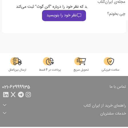
مجله‌ی ایران‌کتاب
اولین نفری باشید که نظر خود را درباره "آلن گوث" ثبت می‌کند
چی بخونم؟
نظر خود را بنویسید
سلامت فیزیکی
تحویل سریع
پرداخت در 4 قسط
ارسال بین‌الملل
تماس با ما
021-62999935
راهنمای خرید از ایران کتاب
ثبت سفارش
شیوه پرداخت
خدمات مشتریان
تخفیف‌های خرید
شرایط ارسال سفارش
درباره ما
شرایط استفاده
حریم خصوصی
پیگیری سفارش
بازگرداندن سفارش
پرسش‌های متداول