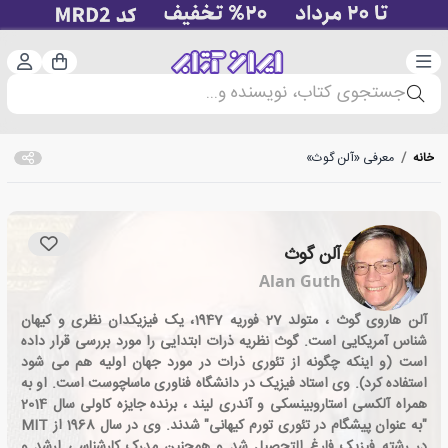
دسته‌بندی
ورود 
سبد خرید
جستجوی کتاب، نویسنده و...
خانه
/
معرفی «آلن گوث»
آلن گوث
Alan Guth
آلن هاروی گوث ، متولد 27 فوریه 1947، یک فیزیکدان نظری و کیهان
شناس آمریکایی است. گوث نظریه ذرات ابتدایی را مورد بررسی قرار داده
است (و اینکه چگونه از تئوری ذرات در مورد جهان اولیه هم می شود
استفاده کرد). وی استاد فیزیک در دانشگاه فناوری ماساچوست است. او به
همراه آلکسی استاروبینسکی و آندری لیند ، برنده جایزه کاولی سال 2014
"به عنوان پیشگام در تئوری تورم کیهانی" شدند. وی در سال 1968 از MIT
در رشته فیزیک فارغ التحصیل شد و همچنین مدرک کارشناسی ارشد و