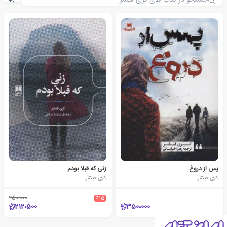
پس از دروغ
زنی که قبلا بودم
کری فیشر
کری فیشر
250،000
٪15
212،500
350،000