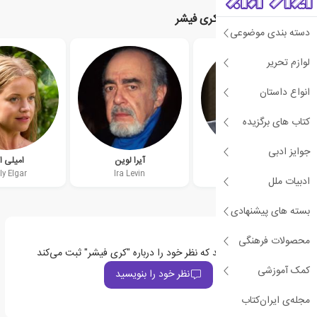
نویسندگان مرتبط با کری فیشر
دسته بندی موضوعی
لوازم تحریر
انواع داستان
کتاب های برگزیده
جوایز ادبی
لی چایلد
آیرا لوین
امیلی ال
ly Elgar
Ira Levin
Lee Child
ادبیات ملل
بسته های پیشنهادی
محصولات فرهنگی
اولین نفری باشید که نظر خود را درباره "کری فیشر" ثبت می‌کند
کمک آموزشی
نظر خود را بنویسید
مجله‌ی ایران‌کتاب