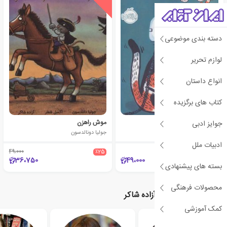
دسته بندی موضوعی
لوازم تحریر
انواع داستان
کتاب های برگزیده
گربه ی گمشده پیدا شده!
موش راهزن
جوایز ادبی
زکرا اوهارا
جولیا دونالدسون
ادبیات ملل
49،000
٪25
36،750
49،000
بسته های پیشنهادی
محصولات فرهنگی
نویسندگان مرتبط با آزاده شاکر
کمک آموزشی