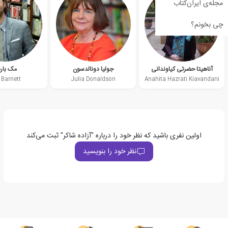
مجله‌ی ایران‌کتاب
چی بخونم؟
آناهیتا حضرتی کیاوندانی
جولیا دونالدسون
مک بار
 Barnett
Julia Donaldson
Anahita Hazrati Kiavandani
اولین نفری باشید که نظر خود را درباره "آزاده شاکر" ثبت می‌کند
نظر خود را بنویسید