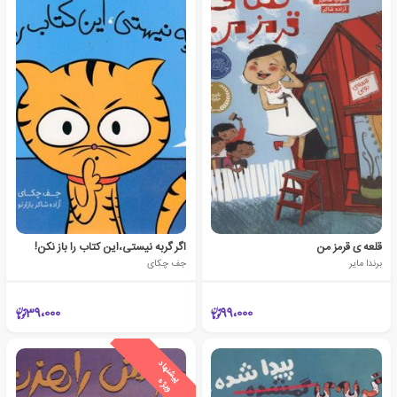
قلعه ی قرمز من
اگر گربه نیستی،این کتاب را باز نکن!
برندا مایر
جف چکای
39،000
99،000
ی
ش
ن
ه
ا
د
و
ی
ژ
پ
ه