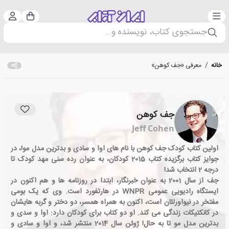
دسته‌بندی
ورود 
سبد خرید
جستجوی کتاب، نویسنده و...
خانه
/
معرفی «جف کوهن»
جف کوهن
Jeff Cohen
اولین کتاب کودک جف کوهن با نام های اوا و سادی و بدترین مدل مو!، در
جوایز کتاب برگزیده کتاب 2015 کودکان، به عنوان رده سنی مهد کودک تا
درجه 2 انتخاب شد!
جف از سال 2001 به عنوان خبرنگار، ابتدا در روزنامه ها و هم اکنون در
ایستگاه رادیویی عمومی WNPR در هارتفورد است. وی که یک بومی
مفتخر در نیواورلئان است، اکنون به همراه همسر، دو دختر و گربه هایشان
در کانکتیکات زندگی می کند. او دو كتاب برای كودكان دارد: اوا و سدی و
بدترین مدل مو تا به حال! ژوئن سال 2014 منتشر شد، و اوا و سادی و