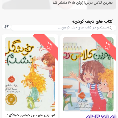
بهترین کلاس درس! ژوئن 2015 منتشر شد.
کتاب های «جف کوهن»
ی
ش
ن
ه
ا
د
و
ی
ژ
ی
ش
ن
ه
ا
د
و
ی
ژ
پ
ه
پ
ه
بهترین کلاس دنیا
شیطونی های من و خواهرم؛ خوشگل نشدم؟