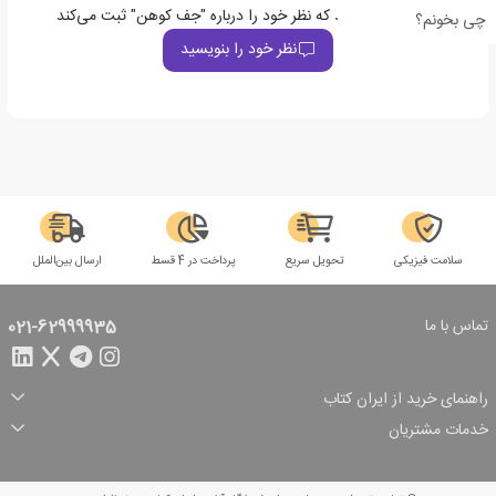
اولین نفری باشید که نظر خود را درباره "جف کوهن" ثبت می‌کند
چی بخونم؟
نظر خود را بنویسید
سلامت فیزیکی
تحویل سریع
پرداخت در 4 قسط
ارسال بین‌الملل
تماس با ما
021-62999935
راهنمای خرید از ایران کتاب
ثبت سفارش
شیوه پرداخت
خدمات مشتریان
تخفیف‌های خرید
شرایط ارسال سفارش
درباره ما
شرایط استفاده
حریم خصوصی
پیگیری سفارش
بازگرداندن سفارش
پرسش‌های متداول