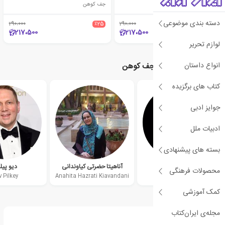
جف کوهن
جف کوهن
دسته بندی موضوعی
290،000
٪25
290،000
٪25
217،500
217،500
لوازم تحریر
انواع داستان
نویسندگان مرتبط با جف کوهن
کتاب های برگزیده
جوایز ادبی
ادبیات ملل
بسته های پیشنهادی
بی جی نواک
آناهیتا حضرتی کیاوندانی
دیو پیل
محصولات فرهنگی
 Pilkey
Anahita Hazrati Kiavandani
B.J. Novak
کمک آموزشی
مجله‌ی ایران‌کتاب