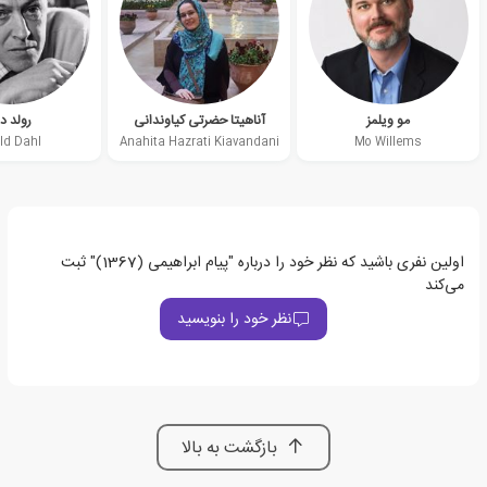
مو ویلمز
آناهیتا حضرتی کیاوندانی
رولد د
ld Dahl
Anahita Hazrati Kiavandani
Mo Willems
اولین نفری باشید که نظر خود را درباره "پیام ابراهیمی (1367)" ثبت
می‌کند
نظر خود را بنویسید
بازگشت به بالا