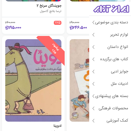
حقوق و برابری
جویندگان سرنخ 2
مری موری
ترسا بلانچ گاسول
دسته بندی موضوعی
260،000
٪25
290،000
٪15
195،000
246،500
لوازم تحریر
ی
ش
ن
ه
ا
د
و
ی
ژ
ی
ش
ن
ه
ا
د
و
ی
ژ
انواع داستان
پ
ه
پ
ه
کتاب های برگزیده
جوایز ادبی
ادبیات ملل
بسته های پیشنهادی
محصولات فرهنگی
کمک آموزشی
سال نوع مبارک
ادوینا