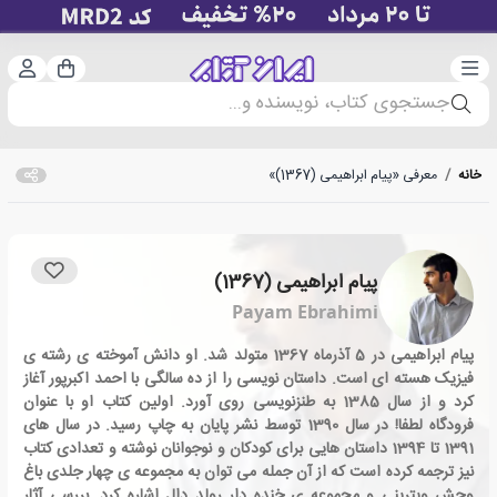
دسته‌بندی
ورود 
سبد خرید
جستجوی کتاب، نویسنده و...
خانه
/
معرفی «پیام ابراهیمی (1367)»
پیام ابراهیمی (1367)
Payam Ebrahimi
پیام ابراهیمی در 5 آذرماه 1367 متولد شد. او دانش آموخته ی رشته ی
فیزیک هسته ای است. داستان نویسی را از ده سالگی با احمد اکبرپور آغاز
کرد و از سال 1385 به طنزنویسی روی آورد. اولین کتاب او با عنوان
فرودگاه لطفا! در سال 1390 توسط نشر پایان به چاپ رسید. در سال های
1391 تا 1394 داستان هایی برای کودکان و نوجوانان نوشته و تعدادی کتاب
نیز ترجمه کرده است که از آن جمله می توان به مجموعه ی چهار جلدی باغ
وحش ویترینی و مجموعه ی خنده دار رولد دال اشاره کرد. بررسی آثار