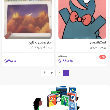
استگوکلموس
سفر رویایی به ژاپن
بریجیت هیوس
پیام ابراهیمی (1367)
249،000
٪25
69،000
186،750
4
3
2
1