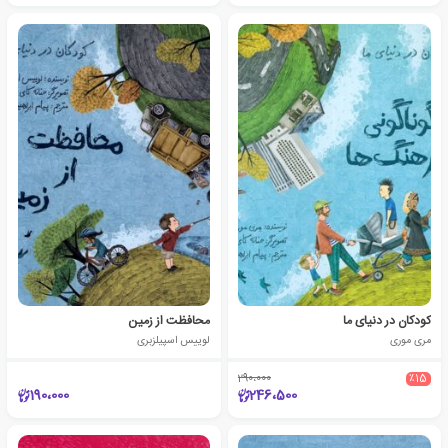
کودکان در دنیای ما
محافظت از زمین
مری موری
لوییس اسپیلزبری
290،000
٪15
190،000
246،500