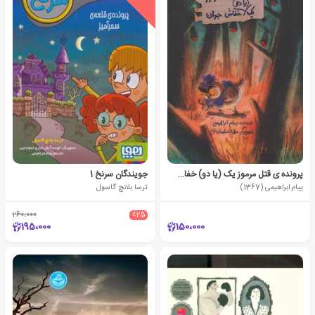
پرونده ی قتل مرموز یک (یا دو) خفاش جوان
جویندگان سرنخ 1
پیام ابراهیمی (1367)
ترسا بلانچ گاسول
260،000
٪25
195،000
150،000