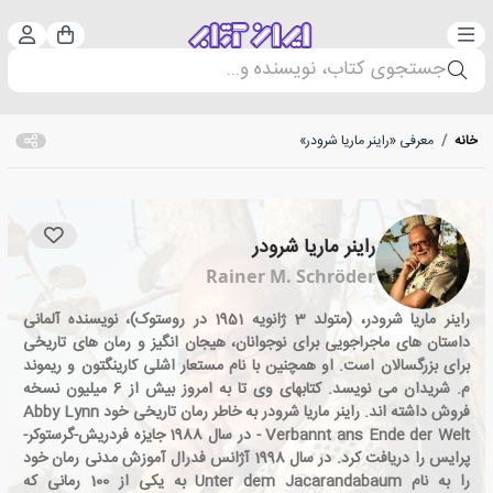
دسته‌بندی
ورود 
سبد خرید
جستجوی کتاب، نویسنده و...
خانه
/
معرفی «راینر ماریا شرودر»
راینر ماریا شرودر
Rainer M. Schröder
راینر ماریا شرودر، (متولد 3 ژانویه 1951 در روستوک)، نویسنده آلمانی
داستان های ماجراجویی برای نوجوانان، هیجان انگیز و رمان های تاریخی
برای بزرگسالان است. او همچنین با نام مستعار اشلی کارینگتون و ریموند
م. شریدان می نویسد. کتابهای وی تا به امروز بیش از 6 میلیون نسخه
فروش داشته اند. راینر ماریا شرودر به خاطر رمان تاریخی خود Abby Lynn
- Verbannt ans Ende der Welt در سال 1988 جایزه فردریش-گرستوکر-
پرایس را دریافت کرد. در سال 1998 آژانس فدرال آموزش مدنی رمان خود
را به نام Unter dem Jacarandabaum به یکی از 100 رمانی که