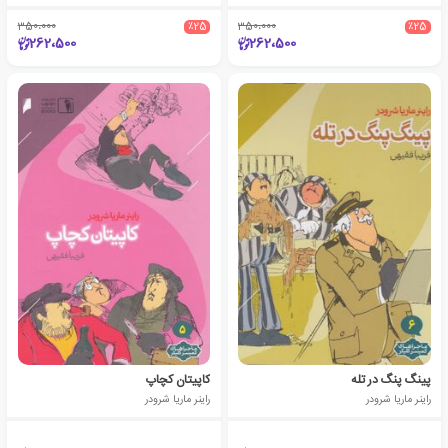
350،000
٪25
350،000
٪25
262،500
262،500
پینگ پنگ در تله
کاپیتان کچاپ
راینر ماریا شرودر
راینر ماریا شرودر