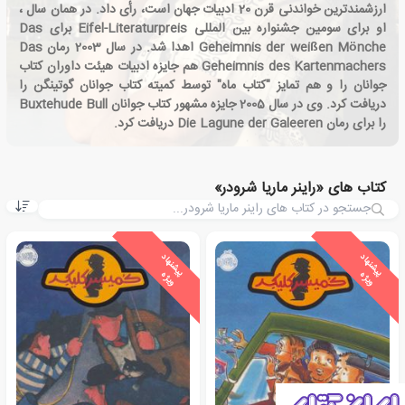
ارزشمندترین خواندنی قرن 20 ادبیات جهان است، رأی داد. در همان سال ،
او برای سومین جشنواره بین المللی Eifel-Literaturpreis برای Das
Geheimnis der weißen Mönche اهدا شد. در سال 2003 رمان Das
Geheimnis des Kartenmachers هم جایزه ادبیات هیئت داوران کتاب
جوانان را و هم تمایز "کتاب ماه" توسط کمیته کتاب جوانان گوتینگن را
دریافت کرد. وی در سال 2005 جایزه مشهور کتاب جوانان Buxtehude Bull
را برای رمان Die Lagune der Galeeren دریافت کرد.
کتاب های «راینر ماریا شرودر»
ی
ش
ن
ه
ا
د
و
ی
ژ
ی
ش
ن
ه
ا
د
و
ی
ژ
پ
ه
پ
ه