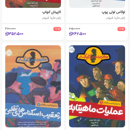
لوکاس لولی پوپ
کاپیتان کچاپ
راینر ماریا شرودر
راینر ماریا شرودر
470،000
٪25
350،000
٪25
352،500
262،500