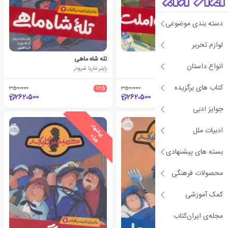
دسته بندی موضوعی
لوازم تحریر
دسیسه برای املت
تله شاه ماهی
انواع داستان
راینر ماریا شرودر
راینر ماریا شرودر
کتاب های برگزیده
350،000
٪25
350،000
٪25
262،500
262،500
جوایز ادبی
ی
ش
ن
ه
ا
د
و
ی
ژ
ی
ش
ن
ه
ا
د
و
ی
ژ
ادبیات ملل
پ
ه
پ
ه
بسته های پیشنهادی
محصولات فرهنگی
کمک آموزشی
مجله‌ی ایران‌کتاب