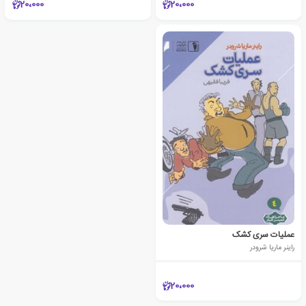
20،000
20،000
عملیات سری کشک
راینر ماریا شرودر
20،000