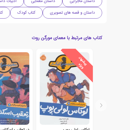
داستان ماجرایی
داستان معمایی
ادبیات داس
داستان و قصه های تصویری
کتاب کودک
کت
کتاب های مرتبط با معمای مورگن روت
ی
ش
ن
ه
ا
د
و
ی
ژ
پ
ه