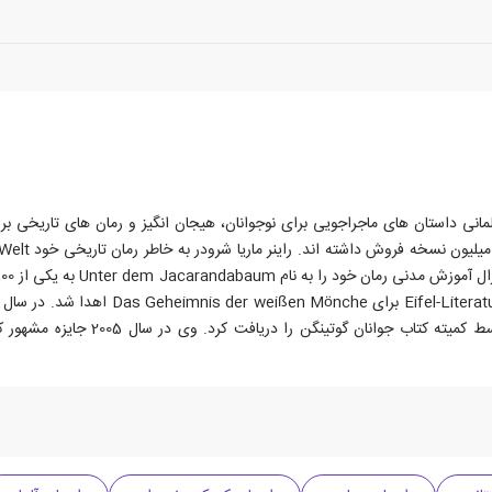
انویه 1951 در روستوک)، نویسنده آلمانی داستان های ماجراجویی برای نوجوانان، هیجان انگیز و رمان