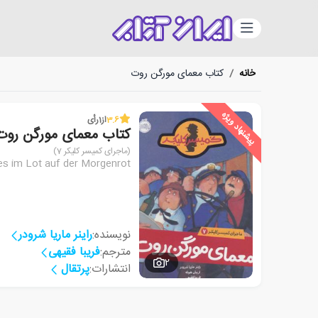
دسته‌بندی
خانه
/
کتاب معمای مورگن روت
پیشنهاد ویژه
3.6
از
1
رأی
کتاب معمای مورگن روت
(ماجرای کمیسر کلیکر 7)
les im Lot auf der Morgenrot
نویسنده:
راینر ماریا شرودر
مترجم:
فریبا فقیهی
2
انتشارات:
پرتقال