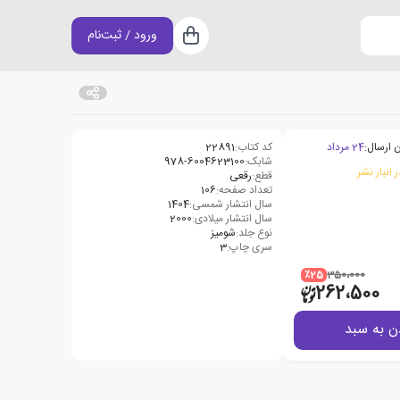
ورود / ثبت‌نام
سبد خرید
 ارسال:
24 مرداد
کد کتاب:
22891
شابک:
978-6004623100
 انبار نشر
قطع:
رقعی
تعداد صفحه:
106
سال انتشار شمسی:
1404
سال انتشار میلادی:
2000
نوع جلد:
شومیز
سری چاپ:
3
٪25
350،000
262،500
ن به سبد