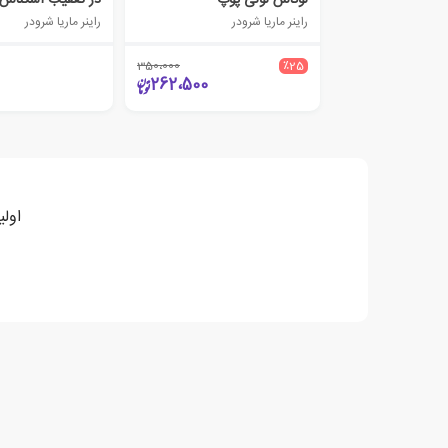
لوکاس لولی پوپ
در تعقیب اسکناس 
راینر ماریا شرودر
راینر ماریا شرودر
350،000
٪25
262،500
اول