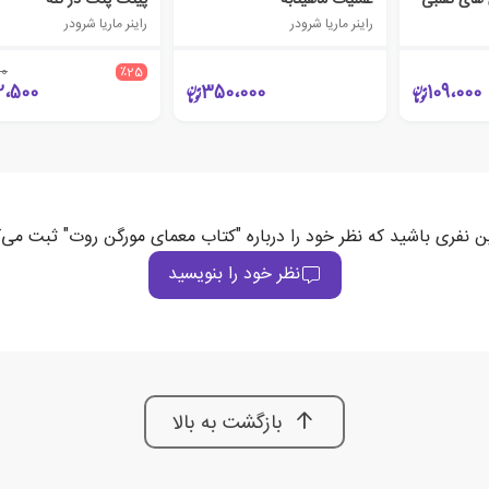
های تقلبی
عملیات ماهیتابه
پینگ پنگ در تله
راینر ماریا شرودر
راینر ماریا شرودر
00
٪25
2،500
350،000
109،000
ین نفری باشید که نظر خود را درباره "کتاب معمای مورگن روت" ثبت می‌ک
نظر خود را بنویسید
بازگشت به بالا