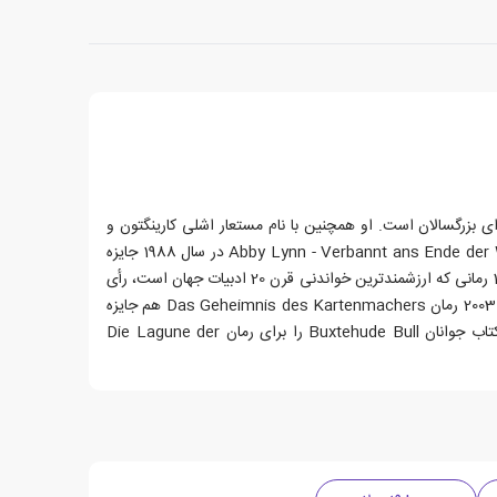
 های تاریخی برای بزرگسالان است. او همچنین با نام مستعار اشلی کارینگتون و
ریموند م. شریدان می نویسد. کتابهای وی تا به امروز بیش از 6 میلیون نسخه فروش داشته اند. راینر ماریا شرودر به خاطر رمان تاریخی خود Abby Lynn - Verbannt ans Ende der Welt در سال 1988 جایزه
فردریش-گرستوکر-پرایس را دریافت کرد. در سال 1998 آژانس فدرال آموزش مدنی رمان خود را به نام Unter dem Jacarandabaum به یکی از 100 رمانی که ارزشمندترین خواندنی قرن 20 ادبیات جهان است، رأی
داد. در همان سال ، او برای سومین جشنواره بین المللی Eifel-Literaturpreis برای Das Geheimnis der weißen Mönche اهدا شد. در سال 2003 رمان Das Geheimnis des Kartenmachers هم جایزه
ادبیات هیئت داوران کتاب جوانان را و هم تمایز "کتاب ماه" توسط کمیته کتاب جوانان گوتینگن را دریافت کرد. وی در سال 2005 جایزه مشهور کتاب جوانان Buxtehude Bull را برای رمان Die Lagune der