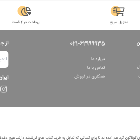
تحویل سریع
پرداخت در 4 قسط
ن
از ج
021-62999935
درباره ما
ل
تماس با ما
همکاری در فروش
ایران
وناگون گرد هم آمده‌اند تا برای کسانی که تمایل به خرید کتاب های ارزشمند دارند، هیچ دغدغه