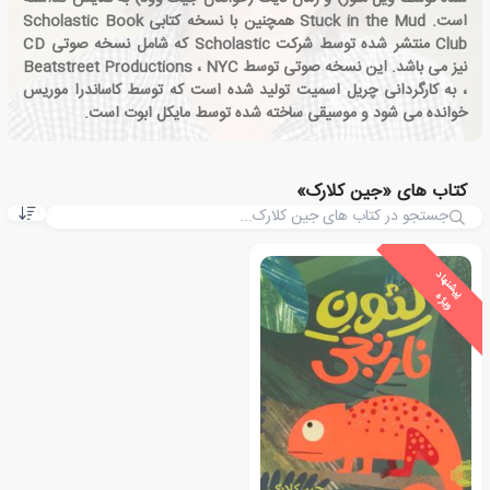
است. Stuck in the Mud همچنین با نسخه كتابی Scholastic Book
Club منتشر شده توسط شركت Scholastic كه شامل نسخه صوتی CD
نیز می باشد. این نسخه صوتی توسط Beatstreet Productions ، NYC
، به کارگردانی چریل اسمیت تولید شده است که توسط کاساندرا موریس
خوانده می شود و موسیقی ساخته شده توسط مایکل ابوت است.
کتاب های «جین کلارک»
ی
ش
ن
ه
ا
د
و
ی
ژ
پ
ه