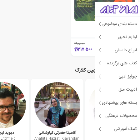
دسته بندی موضوعی
لئون نارنجی
جین کلارک
لوازم تحریر
290،000
٪25
217،500
انواع داستان
کتاب های برگزیده
نویسندگان مرتبط با جین کلارک
جوایز ادبی
ادبیات ملل
بسته های پیشنهادی
محصولات فرهنگی
کمک آموزشی
ریچارد برن
آناهیتا حضرتی کیاوندانی
دیوید لیچ
Litchfield
Anahita Hazrati Kiavandani
Richard Byrne