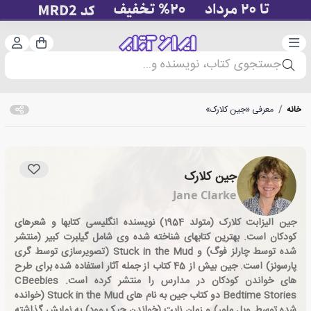
دسته‌بندی
ورود 
سبد خرید
جستجوی کتاب، نویسنده و...
خانه
/
معرفی «جین کلارک»
جین کلارک
Jane Clarke
جین الیزابت کلارک (متولد 1954) نویسنده انگلیسی کتابها و شعرهای
کودکان است. بهترین کتابهای شناخته شده وی شامل گیلبرت کبیر (منتشر
شده توسط چارلز فوگ) و Stuck in the Mud (تصویرسازی توسط گری
پارسونز) است. جین بیش از 45 کتاب از جمله آثار استفاده شده برای طرح
های خواندن کودکان در مدارس را منتشر کرده است. CBeebies
Bedtime Stories دو کتاب جین به نام های Stuck in the Mud (خوانده
شده توسط ویل ملور) و زمان نایت (خواندن جیک وود) به نمایش گذاشته