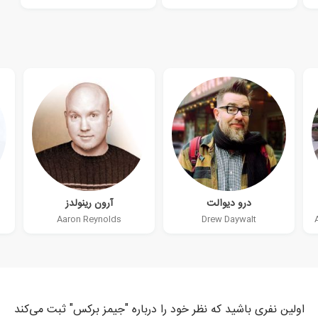
درو دیوالت
آرون رینولدز
Aaron Reynolds
Drew Daywalt
اولین نفری باشید که نظر خود را درباره "جیمز برکس" ثبت می‌کند