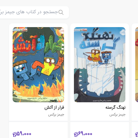
نهنگ گرسنه
فرار از آتش
جیمز برکس
جیمز برکس
59،000
69،000