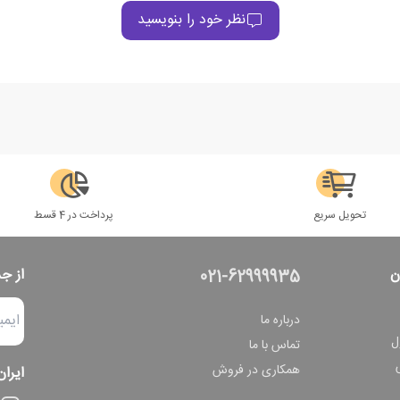
نظر خود را بنویسید
تحویل سریع
پرداخت در 4 قسط
ن
از ج
021-62999935
درباره ما
ل
تماس با ما
همکاری در فروش
ایران