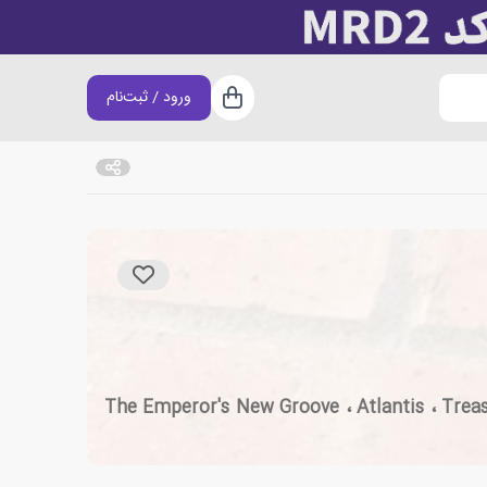
ورود / ثبت‌نام
سبد خرید
مایش های تلویزیونی از جمله The Emperor's New Groove ، Atlantis ، Treasure Planet ، Space Jam ،