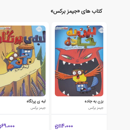
کتاب های «جیمز برکس»
بزن به جاده
لبه ی پرتگاه
جیمز برکس
جیمز برکس
69،000
114،000