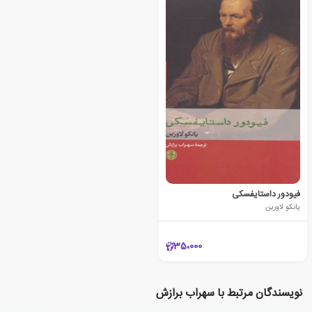
فیودور داستایفسکی
یانکو لاورین
35،000
نویسندگان مرتبط با سهراب برازش