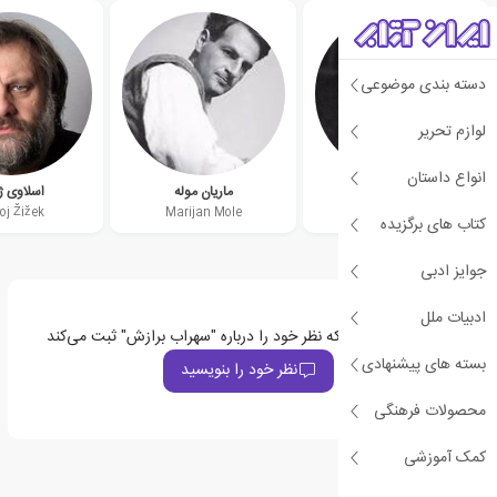
دسته بندی موضوعی
لوازم تحریر
انواع داستان
یانکو لاورین
ماریان موله
اسلاوی ژ
oj Žižek
Marijan Mole
Janko Lavrin
کتاب های برگزیده
جوایز ادبی
ادبیات ملل
اولین نفری باشید که نظر خود را درباره "سهراب برازش" ثبت می‌کند
بسته های پیشنهادی
نظر خود را بنویسید
محصولات فرهنگی
کمک آموزشی