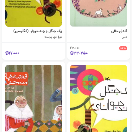
گلدان خالی
یک جنگل و چند حیوان (انگلیسی)
دمی
نورا حق پرست
45،000
٪25
17،000
33،750