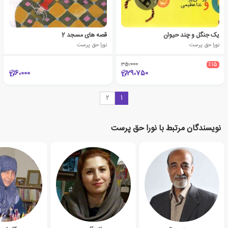
یک جنگل و چند حیوان
قصه های مسجد 2
نورا حق پرست
نورا حق پرست
35،000
٪15
6،000
29،750
2
1
نویسندگان مرتبط با نورا حق پرست