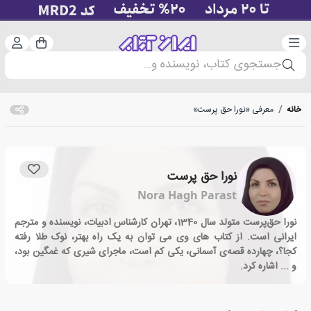
دسته‌بندی
ورود 
سبد خرید
جستجوی کتاب، نویسنده و...
خانه
/
معرفی «نورا حق پرست»
نورا حق پرست
Nora Hagh Parast
نورا حق‌پرست متولد سال 1340، تهران کارشناس ادبیات، نویسنده و مترجم
ایرانی است. از کتاب های وی می توان به یک راه بهتر، نوک طلا رفته
کجا؟، چهارده قصه‌ى آسمانى، یکى کم است، ماجراى‌ شیرى‌ که غمگین بود،
و ... اشاره کرد.