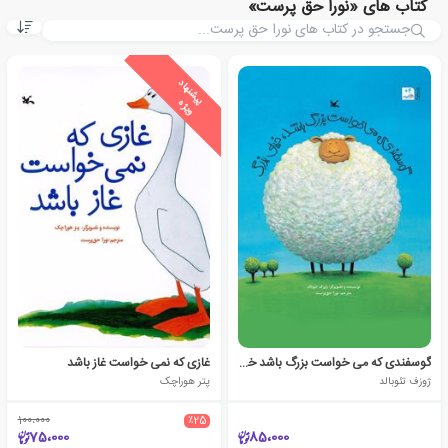
کتاب های «نورا حق پرست»
ی
ش
ن
ه
ا
د
و
ی
ژ
پ
ه
گوسفندی که می خواست بزرگ باشد خیلی بزرگ
غازی که نمی خواست غاز باشد
ژوزف تئوبالد
پتر هوراچک
100،000
٪25
75،000
85،000