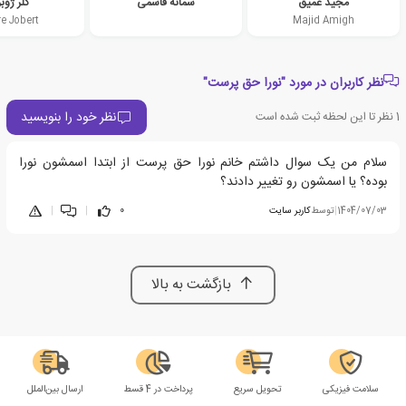
مجید عمیق
سمانه قاسمی
کلر ژوب
re Jobert
Majid Amigh
نظر کاربران در مورد "نورا حق پرست"
نظر خود را بنویسید
1
نظر تا این لحظه ثبت شده است
سلام من یک سوال داشتم خانم نورا حق پرست از ابتدا اسمشون نورا
بوده؟ یا اسمشون رو تغییر دادند؟
1404/07/03
|
توسط
کاربر سایت
0
|
|
بازگشت به بالا
سلامت فیزیکی
تحویل سریع
پرداخت در 4 قسط
ارسال بین‌الملل