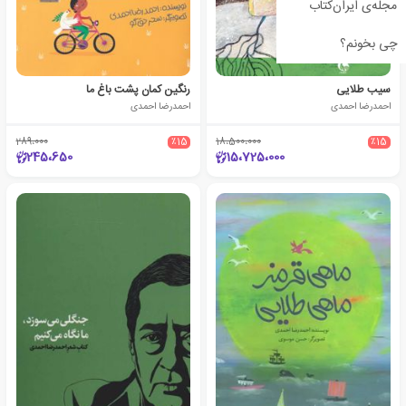
مجله‌ی ایران‌کتاب
چی بخونم؟
سیب طلایی
رنگین کمان پشت باغ ما
احمدرضا احمدی
احمدرضا احمدی
289،000
٪15
18،500،000
٪15
245،650
15،725،000