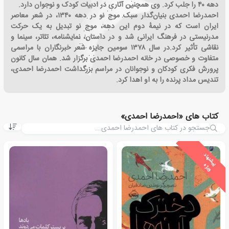
دهه ۴۰ را جلب کرد. وی همچنین آثاری در ادبیات کودک و نوجوان دارد.
احمدرضا احمدی بنیان‌گدار سبک موج نو در دهه ۱۳۴۰، در شعر معاصر
ایران است که در نیمهٔ دوم این دهه، موج نو تبدیل به یک حرکت
مدرنیستی در فرهنگ ایرانی شد و در داستان، نمایشنامه، تئاتر، سینما و
نقاشی تأثیر کرد.در سال ۱۳۷۸ سومین جایزه شعر خبرنگاران با مراسمی
متفاوت و خصوصی در خانه احمدرضا احمدی برگزار شد. همان سال کانون
پرورش فکری کودکان و نوجوانان در مراسم بزرگداشت احمدرضا احمدی،
تندیس مداد پرنده را به او اهدا کرد.
کتاب های «احمدرضا احمدی»
ی
ش
ن
ه
ا
د
و
ی
ژ
پ
ه