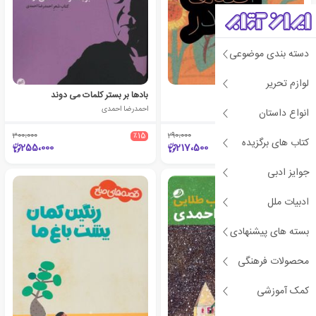
دسته بندی موضوعی
لوازم تحریر
دخترک، آینه ها، مادر
بادها بر بستر کلمات می دوند
احمدرضا احمدی
احمدرضا احمدی
انواع داستان
300،000
٪15
290،000
٪25
کتاب های برگزیده
255،000
217،500
جوایز ادبی
ادبیات ملل
بسته های پیشنهادی
محصولات فرهنگی
کمک آموزشی