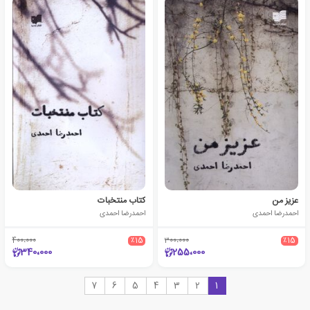
عزیز من
کتاب منتخبات
احمدرضا احمدی
احمدرضا احمدی
400،000
٪15
300،000
٪15
340،000
255،000
7
6
5
4
3
2
1