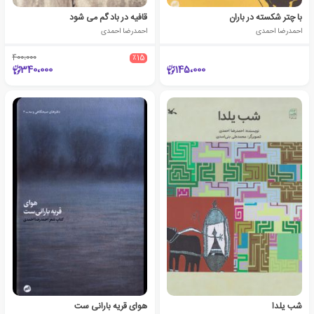
با چتر شکسته در باران
قافیه در باد گم می شود
احمدرضا احمدی
احمدرضا احمدی
400،000
٪15
340،000
145،000
شب یلدا
هوای قریه بارانی ست