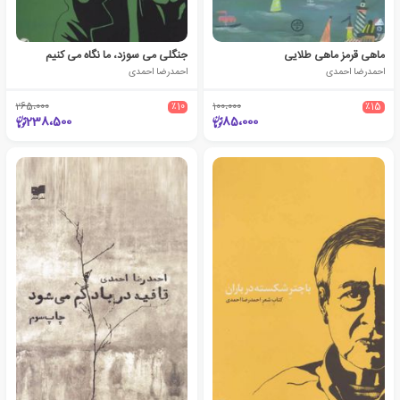
ماهی قرمز ماهی طلایی
جنگلی می سوزد، ما نگاه می کنیم
احمدرضا احمدی
احمدرضا احمدی
265،000
٪10
100،000
٪15
238،500
85،000