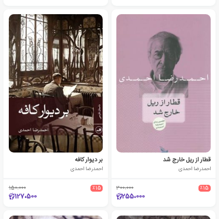
قطار از ریل خارج شد
بر دیوار کافه
احمدرضا احمدی
احمدرضا احمدی
150،000
٪15
300،000
٪15
127،500
255،000