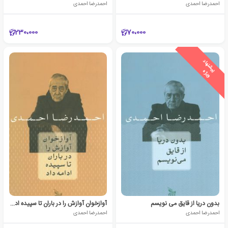
احمدرضا احمدی
احمدرضا احمدی
230،000
70،000
ی
ش
ن
ه
ا
د
و
ی
ژ
پ
ه
بدون دریا از قایق می نویسم
آوازخوان آوازش را در باران تا سپیده ادامه داد
احمدرضا احمدی
احمدرضا احمدی