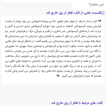
چی بخونم؟
قسمت هایی از کتاب قطار از ریل خارج شد
قرار دیدار ما بعد از چهار سال جلوی دکه ی روزنامه فروشی من بود زودتر از ساعت
قرارمان رسید گیسوانش آشفته و خیس بود دوباره گیسوانش برایم حدس و گمان و
تردید شد از تماشای گیسوانش عمر باطری در قلبم و چیرگی مرگ را فراموش کردم. مرا
به بیمارستان محل کارش برد قبل از سفرم به الجزایر برای دیدارش به این بیمارستان ها
بارها رفته بودم در راه که به سوی بیمارستان می رفتیم گفت: در انتظار تو چه سال هایی
که تلف و نابود شدند سکوت کرده بودم گیسوانش و چشمان سیاه مهربان اما مغرورش
را نگاه می کردم گفت حرف بزن من دیگر کنارت هستم از گم شدن من هراس نداشته
باش اکنون که کنارت هستم فقط صدای ویلنسل را که داری می شنویم، دیگر مخاطب
ما حرمان و غصه و ناباوری نیست دوباره بهار می آید، تابستان با خوشه های انگور می
آید در پاییز من و تو در برگ های زرد غرق می شویم و از میان برگ ها یکدیگر را صدا
می کنیم در برف زمستان از پشت پنجره دانه های برف را شمارش می کنیم چنان کنارت
هستم که سرما را فراموش می کنیم…
کتاب های مرتبط با قطار از ریل خارج شد