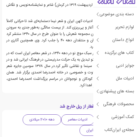
احمدرضا احمدی (زاده ۳۰ اردیبهشت ۱۳۱۹ در کرمان) شاعر و نمایشنامه‌نویس و نقّاش
ایرانی است.
دسته بندی موضوعی
آشنایی عمیق او با شعر و ادبیات کهن ایران و شعر نیما دستمایه‌ای شد تا حرکتی کاملاً
لوازم تحریر
متفاوت را در شعر معاصر آغاز و پی‌ریزی کند. از بیست سالگی به‌طور جدی به سرودن
شعر پرداخت. وی نخستین مجموعه شعرش را با عنوان طرح در سال ۱۳۴۰ منتشر کرد
انواع داستان
که توجه بسیاری از شاعران و منتقدان دهه ۴۰ را جلب کرد. وی همچنین آثاری در
ادبیات کودک و نوجوان دارد.
کتاب های برگزیده
احمدرضا احمدی بنیان‌گدار سبک موج نو در دهه ۱۳۴۰، در شعر معاصر ایران است که در
نیمهٔ دوم این دهه، موج نو تبدیل به یک حرکت مدرنیستی در فرهنگ ایرانی شد و در
جوایز ادبی
داستان، نمایشنامه، تئاتر، سینما و نقاشی تأثیر کرد.در سال ۱۳۷۸ سومین جایزه شعر
خبرنگاران با مراسمی متفاوت و خصوصی در خانه احمدرضا احمدی برگزار شد. همان
ادبیات ملل
سال کانون پرورش فکری کودکان و نوجوانان در مراسم بزرگداشت احمدرضا احمدی،
تندیس مداد پرنده را به او اهدا کرد.
بسته های پیشنهادی
محصولات فرهنگی
دسته بندی های کتاب قطار از ریل خارج شد
کمک آموزشی
ادبیات داستانی
ادبیات معاصر
دهه 2010 میلادی
مجله‌ی ایران‌کتاب
رمان
ادبیات ایران