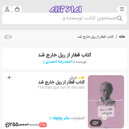
دسته‌بندی
ورود 
سبد خرید
جستجوی کتاب، نویسنده و...
خانه
/
کتاب قطار از ریل خارج شد
کتاب قطار از ریل خارج شد
نویسنده:
احمدرضا احمدی
4.5
از
1
رأی
کتاب قطار از ریل خارج شد
The train got out of the rails
انتشارات:
نشر چلچله
2
255،000
٪15
300،000