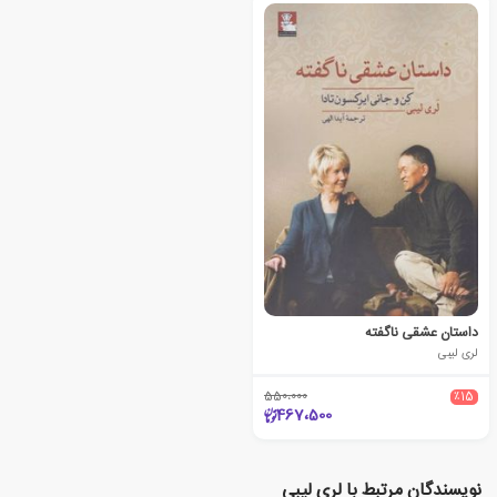
داستان عشقی ناگفته
لری لیبی
550،000
٪15
467،500
نویسندگان مرتبط با لری لیبی