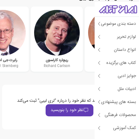
دسته بندی موضوعی
لوازم تحریر
انواع داستان
کلود استینر
ریچارد کارلسون
رابرت جی اس
کتاب های برگزیده
J. Sternberg
Richard Carlson
Claude Steiner
جوایز ادبی
ادبیات ملل
اولین نفری باشید که نظر خود را درباره "لری لیبی" ثبت می‌کند
بسته های پیشنهادی
نظر خود را بنویسید
محصولات فرهنگی
کمک آموزشی