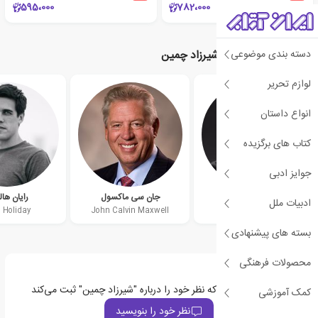
595،000
782،000
دسته بندی موضوعی
نویسندگان مرتبط با شیرزاد چمین
لوازم تحریر
انواع داستان
کتاب های برگزیده
جوایز ادبی
جیسون فراید
جان سی ماکسول
رایان ها
ادبیات ملل
 Holiday
John Calvin Maxwell
Jason Fried
بسته های پیشنهادی
محصولات فرهنگی
اولین نفری باشید که نظر خود را درباره "شیرزاد چمین" ثبت می‌کند
کمک آموزشی
نظر خود را بنویسید