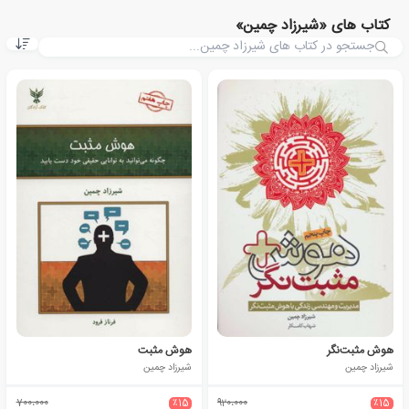
کتاب های «شیرزاد چمین»
هوش مثبت‌نگر
هوش مثبت
شیرزاد چمین
شیرزاد چمین
700،000
٪15
920،000
٪15