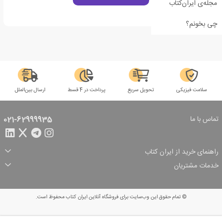
مجله‌ی ایران‌کتاب
چی بخونم؟
سلامت فیزیکی
تحویل سریع
پرداخت در 4 قسط
ارسال بین‌الملل
تماس با ما
021-62999935
راهنمای خرید از ایران کتاب
ثبت سفارش
شیوه پرداخت
خدمات مشتریان
تخفیف‌های خرید
شرایط ارسال سفارش
درباره ما
شرایط استفاده
حریم خصوصی
پیگیری سفارش
بازگرداندن سفارش
پرسش‌های متداول
© تمام حقوق این وب‌سایت برای فروشگاه آنلاین ایران کتاب محفوظ است.