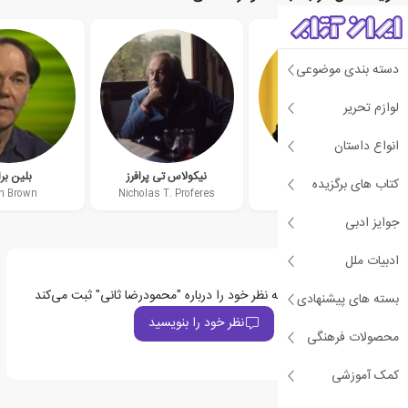
دسته بندی موضوعی
لوازم تحریر
انواع داستان
سامی صالحی ثابت
نیکولاس تی پرافرز
بلین بر
کتاب های برگزیده
in Brown
Nicholas T. Proferes
Sami Salehi
جوایز ادبی
ادبیات ملل
اولین نفری باشید که نظر خود را درباره "محمودرضا ثانی" ثبت می‌کند
بسته های پیشنهادی
نظر خود را بنویسید
محصولات فرهنگی
کمک آموزشی