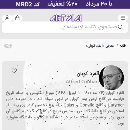
دسته‌بندی
ورود 
سبد خرید
جستجوی کتاب، نویسنده و...
خانه
/
معرفی «آلفرد کوبان»
آلفرد کوبان
Alfred Cobban
آلفرد کوبان (24 مه 1901 - 1 آوریل 1968) مورخ انگلیسی و استاد تاریخ
فرانسه در کالج لندن بود. کوبان در لندن متولد شد ، در مدرسه عالی
Latymer و کالج Gonville و Caius ، کمبریج تحصیل کرد. وی پیش از
استادی در کالج دانشگاه لندن ، مدرس تاریخ در کالج کینگ در نیوکاسل آن
تاین بود. او همچنین استاد مدعو در دانشگاه شیکاگو و دانشگاه هاروارد
بود.