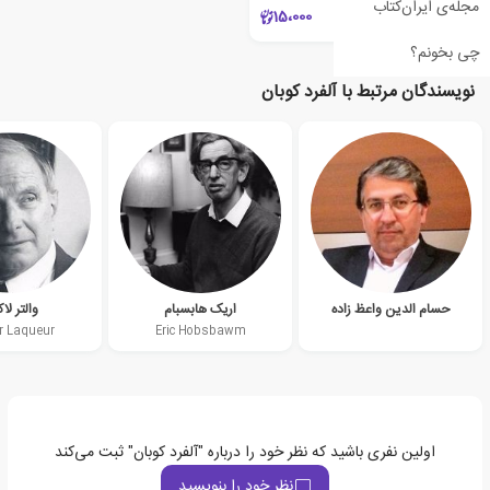
مجله‌ی ایران‌کتاب
15،000
چی بخونم؟
نویسندگان مرتبط با آلفرد کوبان
حسام الدین واعظ زاده
اریک هابسبام
والتر لاک
r Laqueur
Eric Hobsbawm
اولین نفری باشید که نظر خود را درباره "آلفرد کوبان" ثبت می‌کند
نظر خود را بنویسید