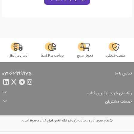
سلامت فیزیکی
تحویل سریع
پرداخت در 4 قسط
ارسال بین‌الملل
تماس با ما
021-62999935
راهنمای خرید از ایران کتاب
ثبت سفارش
شیوه پرداخت
خدمات مشتریان
تخفیف‌های خرید
شرایط ارسال سفارش
درباره ما
شرایط استفاده
حریم خصوصی
پیگیری سفارش
بازگرداندن سفارش
پرسش‌های متداول
© تمام حقوق این وب‌سایت برای فروشگاه آنلاین ایران کتاب محفوظ است.