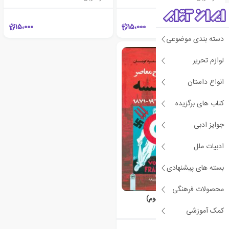
15،000
15،000
دسته بندی موضوعی
لوازم تحریر
انواع داستان
کتاب های برگزیده
جوایز ادبی
ادبیات ملل
بسته های پیشنهادی
محصولات فرهنگی
تاریخ معاصر فرانسه(جلد سوم)
آلفرد کوبان
کمک آموزشی