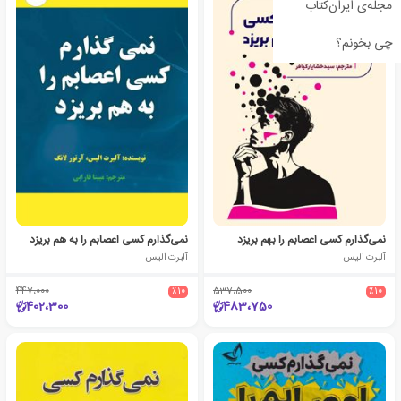
مجله‌ی ایران‌کتاب
چی بخونم؟
نمی‌گذارم کسی اعصابم را بهم بریزد
نمی‌گذارم کسی اعصابم را به هم بریزد
آلبرت الیس
آلبرت الیس
447،000
٪10
537،500
٪10
402،300
483،750