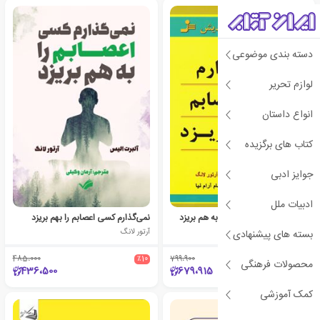
دسته بندی موضوعی
لوازم تحریر
انواع داستان
کتاب های برگزیده
جوایز ادبی
ادبیات ملل
نمی گذارم کسی اعصابم را به هم بریزد
نمی‌گذارم کسی اعصابم را بهم بریزد
آلبرت الیس
آرتور لانگ
بسته های پیشنهادی
485،000
٪10
799،900
٪15
محصولات فرهنگی
436،500
679،915
کمک آموزشی