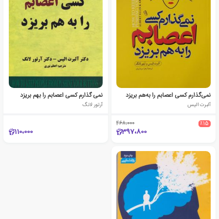
نمی‌گذارم کسی اعصابم را به‌هم بریزد
نمی گذارم کسی اعصابم را بهم بریزد
آلبرت الیس
آرتور لانگ
468،000
٪15
110،000
397،800