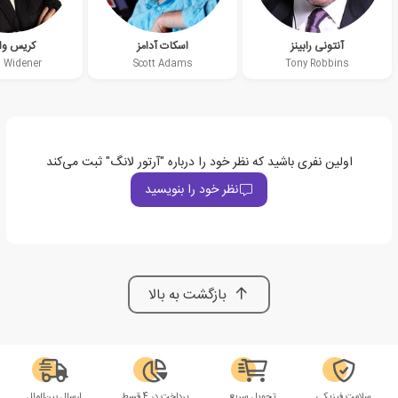
آنتونی رابینز
اسکات آدامز
کریس وای
s Widener
Scott Adams
Tony Robbins
اولین نفری باشید که نظر خود را درباره "آرتور لانگ" ثبت می‌کند
نظر خود را بنویسید
بازگشت به بالا
سلامت فیزیکی
تحویل سریع
پرداخت در 4 قسط
ارسال بین‌الملل