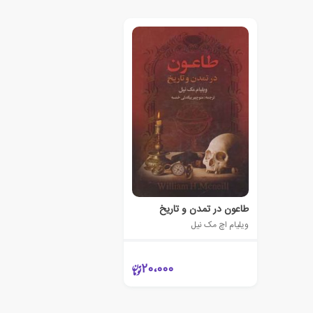
طاعون در تمدن و تاریخ
ویلیام اچ مک نیل
20،000