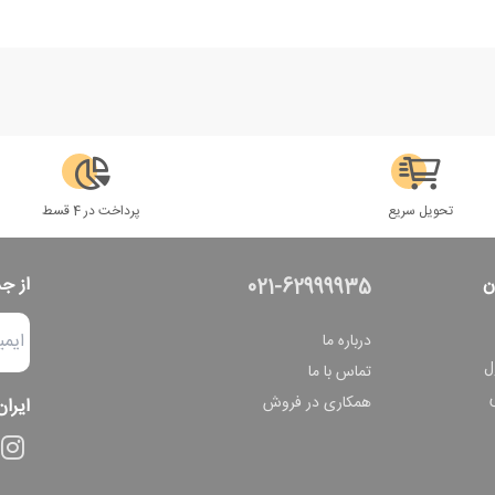
تحویل سریع
پرداخت در 4 قسط
ن
از ج
021-62999935
درباره ما
ل
تماس با ما
همکاری در فروش
ایران