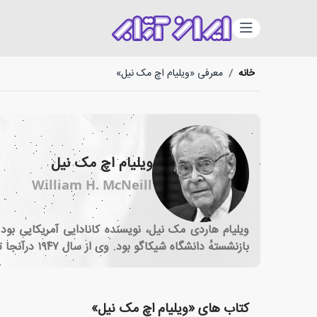
دسته‌بندی
خانه
/
معرفی «ویلیام اچ مک نیل»
ویلیام اچ مک نیل
William H. McNeill
ویلیام هاردی مک نیل، نویسنده کانادایی آمریکایی ب
بازنشستهٔ دانشگاه شیکاگو بود. وی از سال ۱۹۴۷ درآنجا تدریس می کرد. او پدر جی. آر. مک نیل تاریخ دان است که با همکاری او وب بشر:نظر کلی در مورد تاریخ جهان را نوشت.
کتاب های «ویلیام اچ مک نیل»