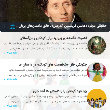
حقایقی درباره «هانس کریستین آندرسن»، خالق داستان‌های پریان ماندگار
ادامه
مقاله
اهمیت «قصه‌های پریان» برای کودکان و بزرگسالان
«قصه های پریان» در اغلب اوقات کودکان را وارد جهانی سرشار از رویدادهای فانتزی
می کنند، اما حتی پس از پشت سر گذاشتن دوران کودکی، حقایق اخلاقیِ این
ادامه مقاله
داستان ها در قلب و ذهن ما باقی می ماند.
چگونگی خلق «شخصیت های کودک» در داستان ها
در این مطلب می خواهیم درباره ی چگونگی به تصویر کشیدن «شخصیت های
کودک» در داستان ها صحبت کنیم و درک بهتری را از ویژگی های آن ها به دست
ادامه مقاله
آوریم.
چرا باید کودکان را با داستان ها آشنا کنیم
داستان ها نقشی مهم و حیاتی در رشد و پیشرفت کودکان دارند. کتاب هایی که می
خوانند و شخصیت هایی که از طریق ادبیات با آن ها آشنا می شوند، می توانند به
ادامه مقاله
دوستانشان تبدیل شوند.