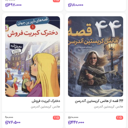
820،000
٪15
697،000
180،000
44 قصه از هانس کریستین آندرسن
دخترک کبریت فروش
هانس کریستین آندرسن
هانس کریستین آندرسن
90،000
٪15
520،000
٪15
76،500
442،000