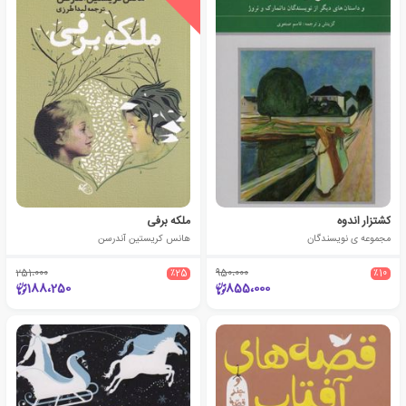
کشتزار اندوه
ملکه برفی
مجموعه ی نویسندگان
هانس کریستین آندرسن
251،000
٪25
950،000
٪10
188،250
855،000