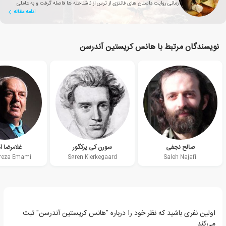
زمانی روایت داستان های فانتزی از ترس از ناشناخته ها فاصله گرفت و به عاملی
ادامه مقاله
تأثیرگذار برای بهبود زندگی انسان تبدیل شد؟
نویسندگان مرتبط با هانس کریستین آندرسن
صالح نجفی
سورن کی یرکگور
غلامرضا ا
reza Emami
Søren Kierkegaard
Saleh Najafi
اولین نفری باشید که نظر خود را درباره "هانس کریستین آندرسن" ثبت
می‌کند