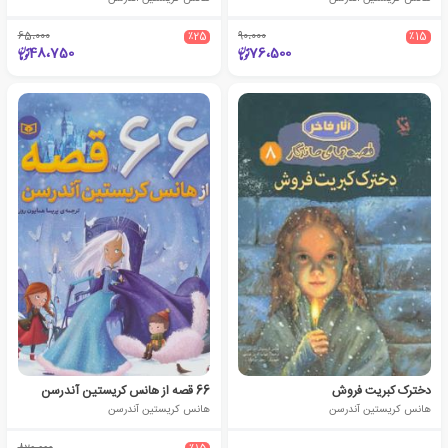
65،000
٪25
90،000
٪15
48،750
76،500
دخترک کبریت فروش
66 قصه از هانس کریستین آندرسن
هانس کریستین آندرسن
هانس کریستین آندرسن