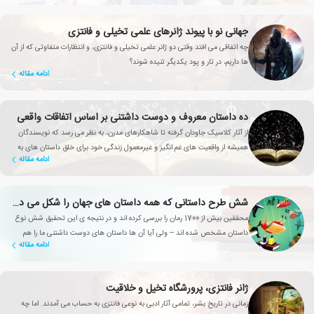
جهانی نو با پیوند ژانرهای علمی تخیلی و فانتزی
چه اتفاقی می افتد وقتی دو ژانر علمی تخیلی و فانتزی، و انتظارات متفاوتی که از آن
ها داریم، در تار و پود یکدیگر تنیده شوند؟
ادامه مقاله
ده داستان معروف و دوست داشتنی بر اساس اتفاقات واقعی
از آثار کلاسیک جاودان گرفته تا شاهکارهای مدرن، به نظر می رسد که نویسندگان
همیشه از واقعیت های غم انگیز و غیرمعمول زندگی خود برای خلق داستان های به
ادامه مقاله
ظاهر خیالی استفاده می کرده اند.
شش طرح داستانی که همه داستان های جهان را شکل می دهند
محققین بیش از 1700 رمان را بررسی کرده اند و در نتیجه ی این تحقیق شش نوع
داستان مشخص شده اند – ولی آیا آن ها داستان های دوست داشتنی ما را هم
ادامه مقاله
شامل می شوند؟
ژانر فانتزی، پرورشگاه تخیل و خلاقیت
زمانی در تاریخ بشر، تمامی آثار ادبی به نوعی فانتزی به حساب می آمدند. اما چه