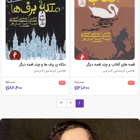
قصه های آفتاب و چند قصه دیگر
ملکه ی برف ها و چند قصه دیگر
هانس کریستین آندرسن
هانس کریستین آندرسن
96،000
٪10
68،000
٪10
86،400
61،200
3
2
1