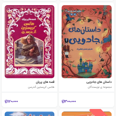
داستان های جادویی
قصه های پریان
مجموعه ی نویسندگان
هانس کریستین آندرسن
120،000
300،000