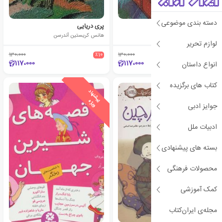
دسته بندی موضوعی
صندوق پرنده
پری دریایی
هانس کریستین آندرسن
هانس کریستین آندرسن
لوازم تحریر
130،000
٪10
130،000
٪10
117،000
117،000
انواع داستان
کتاب های برگزیده
ی
ش
ن
ه
ا
د
و
ی
ژ
ی
ش
ن
ه
ا
د
و
ی
ژ
پ
ه
پ
ه
جوایز ادبی
ادبیات ملل
بسته های پیشنهادی
محصولات فرهنگی
کمک آموزشی
مجله‌ی ایران‌کتاب