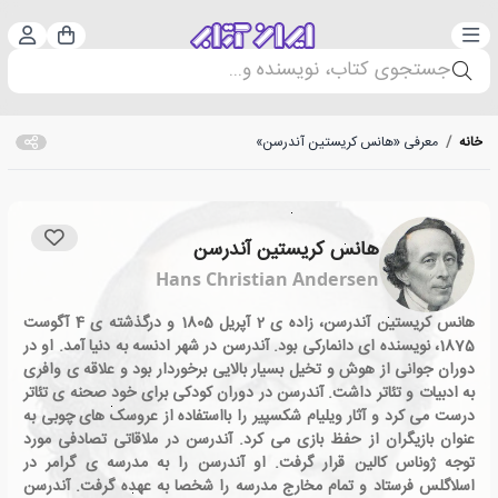
دسته‌بندی
ورود 
سبد خرید
جستجوی کتاب، نویسنده و...
خانه
/
معرفی «هانس کریستین آندرسن»
هانس کریستین آندرسن
Hans Christian Andersen
هانس کریستین آندرسن، زاده ی 2 آپریل 1805 و درگذشته ی 4 آگوست
1875، نویسنده ای دانمارکی بود. آندرسن در شهر ادنسه به دنیا آمد. او در
دوران جوانی از هوش و تخیل بسیار بالایی برخوردار بود و علاقه ی وافری
به ادبیات و تئاتر داشت. آندرسن در دوران کودکی برای خود صحنه ی تئاتر
درست می کرد و آثار ویلیام شکسپیر را بااستفاده از عروسک های چوبی به
عنوان بازیگران از حفظ بازی می کرد. آندرسن در ملاقاتی تصادفی مورد
توجه ژوناس کالین قرار گرفت. او آندرسن را به مدرسه ی گرامر در
اسلاگلس فرستاد و تمام مخارج مدرسه را شخصا به عهده گرفت. آندرسن