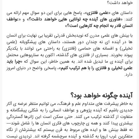
خواهد داشت؟
داستان های «
علمی فانتزی
»، پاسخ هایی برای این دو سوال مهم ارائه می
کنند: «
فناوری های آینده چه توانایی هایی خواهند داشت؟
» و «ع
واطف
انسان قادر به انجام چه کارهایی است؟
»
با بینش های علمی مدرن که نویدبخش قدرتی تقریبا بی نهایت برای انسان
ها در آینده ای نه چندان دور هستند، داستان های پیشگویانه (علمی
تخیلی) و افسانه های حماسی (فانتزی) به راحتی می توانند با یکدیگر
پیوند بخورند. بسیاری از فانتزی های گذشته، اکنون به سناریوهایی محتمل
برای آینده ی ما تبدیل شده اند. به همین خاطر، این سوال که «
چرا باید
علمی تخیلی و فانتزی را با هم ترکیب کنیم
»، پاسخی واضح در دنیای امروز
دارد.
آینده چگونه خواهد بود؟
به خاطر پیشرفت های متداوم علم و فرهنگ، می توانیم منتظر عرضه ی آثار
جدیدی باشیم که آینده پژوهی و عواطف انسانی را به شکلی پیشگامانه و
متفاوت از گذشته ترکیب می کنند. حتی ممکن است این ژانرها گستردگی
بیشتری پیدا کنند و همه ی چارچوب های فکری انسان ها را شامل شوند—
نه فقط بینش ها و ایده های مربوط به قرن بیستم که بیشترشان از نگاه
متفکرین غرب اروپا به گذشته و آینده سرچشمه گرفته اند. تردیدی نیست