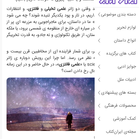
اما چه اتفاقی می افتد وقتی دو ژانر
علمی تخیلی
و
فانتزی
، و انتظارات
دسته بندی موضوعی
متفاوتی که از آن ها داریم، در تار و پود یکدیگر تنیده شوند؟ چه می شود
اگر شخصیت «برگزیده» ما در داستان، برای ماجراجویی به مزرعه ای پر از
لوازم تحریر
کامپیوترهای کوانتومی در سیاره ای خارج از منظومه ی شمسی برود، یا ملکه
ی بی رحم و خبیث داستان، از طریق تکنولوژی و نه جادو، به قدرت تخریبگر
انواع داستان
دست یابد؟
این ترکیب بین دو ژانر، برای شمار فزاینده ای از مخاطبین قرن بیست و
کتاب های برگزیده
یکم، آشنا و طبیعی به نظر می رسد. اما چرا این رویش دوباره ی ژانر
تلفیقیِ science fantasy یا «
علمی فانتزی
»، در حال حاضر و در این زمانه
جوایز ادبی
ی اجتماعیِ کنونی در حال رخ دادن است؟
ادبیات ملل
بسته های پیشنهادی
محصولات فرهنگی
کمک آموزشی
مجله‌ی ایران‌کتاب
بازگشت به آغاز