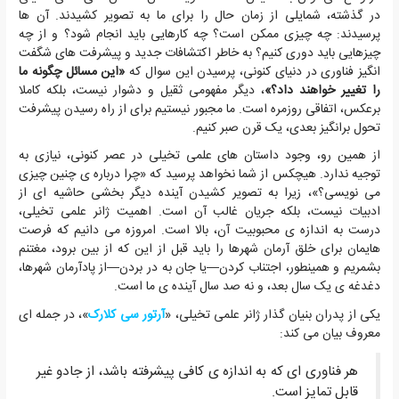
در گذشته، شمایلی از زمان حال را برای ما به تصویر کشیدند. آن ها
پرسیدند: چه چیزی ممکن است؟ چه کارهایی باید انجام شود؟ و از چه
چیزهایی باید دوری کنیم؟ به خاطر اکتشافات جدید و پیشرفت های شگفت
انگیز فناوری در دنیای کنونی، پرسیدن این سوال که
«این مسائل چگونه ما
را تغییر خواهند داد؟»
، دیگر مفهومی ثقیل و دشوار نیست، بلکه کاملا
برعکس، اتفاقی روزمره است. ما مجبور نیستیم برای از راه رسیدن پیشرفت
تحول برانگیز بعدی، یک قرن صبر کنیم.
از همین رو، وجود داستان های علمی تخیلی در عصر کنونی، نیازی به
توجیه ندارد. هیچکس از شما نخواهد پرسید که «چرا درباره ی چنین چیزی
می نویسی؟»، زیرا به تصویر کشیدن آینده دیگر بخشی حاشیه ای از
ادبیات نیست، بلکه جریان غالب آن است. اهمیت ژانر علمی تخیلی،
درست به اندازه ی محبوبیت آن، بالا است. امروزه می دانیم که فرصت
هایمان برای خلق آرمان شهرها را باید قبل از این که از بین برود، مغتنم
بشمریم و همینطور، اجتناب کردن—یا جان به در بردن—از پادآرمان شهرها،
دغدغه ی یک سال بعد، و نه صد سال آینده ی ما است.
یکی از پدران بنیان گذار ژانر علمی تخیلی، «
آرتور سی کلارک
»، در جمله ای
معروف بیان می کند:
هر فناوری ای که به اندازه ی کافی پیشرفته باشد، از جادو غیر
قابل تمایز است.