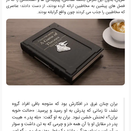
سریال، بدون این نگرش جامعه شناختی، پیچیدگی ها و استحکامی را که در
فصل های پیشین به مخاطبین ارائه کرده بودند، از دست دادند؛ عناصری
که مخاطبین را جذب می کردند چون واقع گرایانه بودند.
بران چنان غرق در افکارش بود که متوجه باقی افراد گروه
نشد، تا زمانی که پدرش به او رسید و پرسید: «حالت خوبه
بران؟» لحنش خشن نبود. بران به او گفت: «بله پدر.» هیبت
پدر در مقابل او با آن همه خز و چرمی که به تن داشت و سوار
بر آن اسب زیبای جنگی مانند یک غول بود: «راب می گه اون