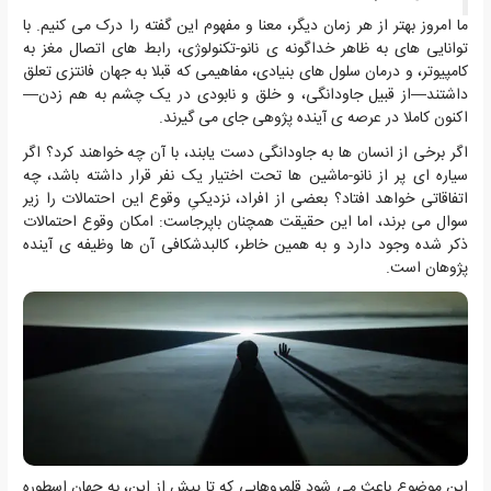
ما امروز بهتر از هر زمان دیگر، معنا و مفهوم این گفته را درک می کنیم. با
توانایی های به ظاهر خداگونه ی نانو-تکنولوژی، رابط های اتصال مغز به
کامپیوتر، و درمان سلول های بنیادی، مفاهیمی که قبلا به جهان فانتزی تعلق
داشتند—از قبیل جاودانگی، و خلق و نابودی در یک چشم به هم زدن—
اکنون کاملا در عرصه ی آینده پژوهی جای می گیرند.
اگر برخی از انسان ها به جاودانگی دست یابند، با آن چه خواهند کرد؟ اگر
سیاره ای پر از نانو-ماشین ها تحت اختیار یک نفر قرار داشته باشد، چه
اتفاقاتی خواهد افتاد؟ بعضی از افراد، نزدیکیِ وقوع این احتمالات را زیر
سوال می برند، اما این حقیقت همچنان باپرجاست: امکان وقوع احتمالات
ذکر شده وجود دارد و به همین خاطر، کالبدشکافی آن ها وظیفه ی آینده
پژوهان است.
این موضوع باعث می شود قلمروهایی که تا پیش از این، به جهان اسطوره