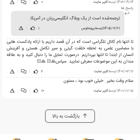
1403/09/04
|
توسط
کاربر سایت
0
|
|
پاسخ ها
ترجمه‌شده است از یک وبلاگ انگلیسی‌زبان در آمریکا.
1405/02/21
|
توسط
پرومتئوس
1
|
تا انتها نام کانال تلگرامی است که در آن قصد داریم با ارائه پادکست هایی
با مضامین علمی به لحظه خلقت گیتی و سیر تکامل هستی و آفرینش
انسان از ابتدا تا انتها بپردازیم. درصورت تمایل ما را دنبال کنید و به علاقه
مندان به این موضوعات معرفی نمایید. سپاس🙏🏻 🙏🏻
1402/03/12
|
توسط
کاربر سایت
2
|
|
سلام وقت بخیر . خیلی خوب بود ، ممنون
1400/01/05
|
توسط
کاربر سایت
10
|
|
بازگشت به بالا