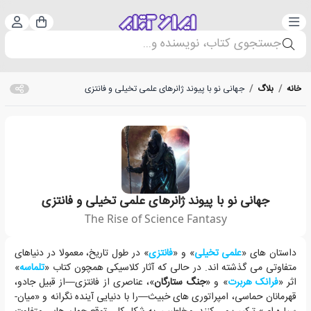
دسته‌بندی
ورود 
سبد خرید
جستجوی کتاب، نویسنده و...
خانه
/
بلاگ
/
جهانی نو با پیوند ژانرهای علمی تخیلی و فانتزی
جهانی نو با پیوند ژانرهای علمی تخیلی و فانتزی
The Rise of Science Fantasy
چه اتفاقی می افتد وقتی دو ژانر علمی تخیلی و فانتزی، و انتظارات متفاوتی که ا
داستان های «
علمی تخیلی
» و «
فانتزی
» در طول تاریخ، معمولا در دنیاهای
متفاوتی می گذشته اند. در حالی که آثار کلاسیکی همچون کتاب «
تلماسه
»
اثر «
فرانک هربرت
» و «
جنگ ستارگان
»، عناصری از فانتزی—از قبیل جادو،
قهرمانان حماسی، امپراتوری های خبیث—را با دنیایی آینده نگرانه و «میان-