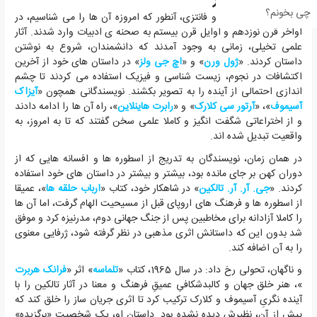
چی بخونم؟
ژانرهای علمی تخیلی و فانتزی، آنطور که امروزه آن ها را می شناسیم، در
اواخر قرن نوزدهم و اوایل قرن بیستم به صحنه ی ادبیات وارد شدند. آثار
علمی تخیلی، زمانی به وجود آمدند که دانشمندان، شروع به نوشتن
داستان کردند. «
ژول ورن
» و «
اچ جی ولز
» در داستان های خود از آخرین
اکتشافات در نجوم، زیست شناسی و فیزیک استفاده می کردند تا چشم
اندازی احتمالی از آینده را به تصویر بکشند. نویسندگانی همچون «
آیزاک
آسیموف
»، «
آرتور سی کلارک
» و «
رابرت هاینلاین
»، راه آن ها را ادامه دادند
و از اختراعاتی شگفت انگیز و کاملا علمی سخن گفتند که تا به امروز، به
واقعیت تبدیل شده اند.
در همان زمان، نویسندگان به تدریج از اسطوره ها و افسانه هایی که از
دوران کهن بر جای مانده بود، بیشتر و بیشتر در داستان های خود استفاده
کردند. «
جی. آر. آر. تالکین
» در شاهکار خود، کتاب «
ارباب حلقه ها
»، عمیقا
از اسطوره ها و فرهنگ های اروپای قبل از مسیحیت الهام گرفت، اما آن ها
را کاملا آزادانه برای مخاطبین پس از جنگ جهانی دوم، مدرنیزه کرد و موفق
شد بدون این که داستانش اثری مذهبی در نظر گرفته شود، ژرفایی معنوی
را به آن اضافه کند.
و ناگهان، تحولی رخ داد: در سال 1965، کتاب «
تلماسه
» اثر «
فرانک هربرت
»، هنر خلق جهان و کالبدشکافیِ عمیقِ فرهنگ و معنا در آثار تالکین را با
آینده نگریِ آسیموف و کلارک ترکیب کرد تا اثری جریان ساز را خلق کند که
پیش از آن، نظیرش دیده نشده بود. داستان او، یک شخصیت «برگزیده»