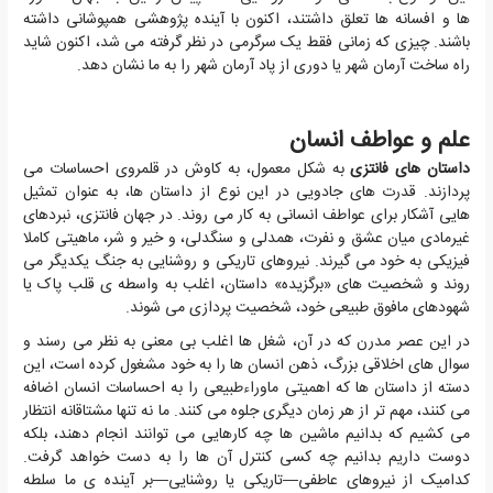
ها و افسانه ها تعلق داشتند، اکنون با آینده پژوهشی همپوشانی داشته
باشند. چیزی که زمانی فقط یک سرگرمی در نظر گرفته می شد، اکنون شاید
راه ساخت آرمان شهر یا دوری از پاد آرمان شهر را به ما نشان دهد.
علم و عواطف انسان
داستان های فانتزی
به شکل معمول، به کاوش در قلمروی احساسات می
پردازند. قدرت های جادویی در این نوع از داستان ها، به عنوان تمثیل
هایی آشکار برای عواطف انسانی به کار می روند. در جهان فانتزی، نبردهای
غیرمادی میان عشق و نفرت، همدلی و سنگدلی، و خیر و شر، ماهیتی کاملا
فیزیکی به خود می گیرند. نیروهای تاریکی و روشنایی به جنگ یکدیگر می
روند و شخصیت های «برگزیده» داستان، اغلب به واسطه ی قلب پاک یا
شهودهای مافوق طبیعی خود، شخصیت پردازی می شوند.
در این عصر مدرن که در آن، شغل ها اغلب بی معنی به نظر می رسند و
سوال های اخلاقی بزرگ، ذهن انسان ها را به خود مشغول کرده است، این
دسته از داستان ها که اهمیتی ماوراءطبیعی را به احساسات انسان اضافه
می کنند، مهم تر از هر زمان دیگری جلوه می کنند. ما نه تنها مشتاقانه انتظار
می کشیم که بدانیم ماشین ها چه کارهایی می توانند انجام دهند، بلکه
دوست داریم بدانیم چه کسی کنترل آن ها را به دست خواهد گرفت.
کدامیک از نیروهای عاطفی—تاریکی یا روشنایی—بر آینده ی ما سلطه