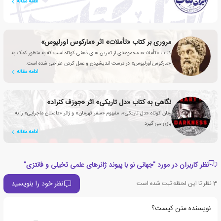
ادامه مقاله
مروری بر کتاب «تأملات» اثر «مارکوس اورلیوس»
کتاب «تأملات» مجموعه‌ای از تمرین های ذهنی کوتاه است که به منظور کمک به
«مارکوس اورلیوس» در درست اندیشیدن و عمل کردن طراحی شده است.
ادامه مقاله
نگاهی به کتاب «دل تاریکی» اثر «جوزف کنراد»
رمان کوتاه «دل تاریکی»، مفهوم «سفر قهرمان» و ژانر «داستان ماجرایی» را به
بازی می گیرد.
ادامه مقاله
نظر کاربران در مورد "جهانی نو با پیوند ژانرهای علمی تخیلی و فانتزی"
نظر خود را بنویسید
3
نظر تا این لحظه ثبت شده است
نویسنده متن کیست؟