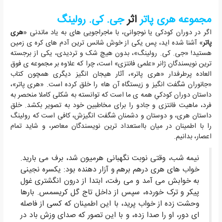
مجموعه هری پاتر
اثر
جی. کی. رولینگ
اگر در دوران کودکی یا نوجوانی، با ماجراجویی های به یاد ماندنی «
هری
پاتر
» آشنا شده اید، پس یکی از خوش شانس ترین آدم های کره ی زمین
هستید! «جی. کی. رولینگ»، بدون هیچ شک و تردیدی، یکی از برجسته
ترین نویسندگان ژانر «علمی فانتزی» است، چرا که علاوه بر مجموعه ی فوق
العاده پرطرفدار «هری پاتر»، آثار هیجان انگیز دیگری همچون کتاب
«جانوران شگفت انگیز و زیستگاه آن ها» را خلق کرده است. «هری پاتر»،
داستان دوران کودکیِ همه ی ما است که توانسته به شکلی کاملا منحصر به
فرد، ماهیت فانتزی و جادو را برای مخاطبین خود به تصویر بکشد. خلق
داستان هری، و دوستان و دشمنان شگفت انگیزش، کافی است که رولینگ
را با اطمینان در میان بااستعداد ترین نویسندگان معاصر، و شاید تمام
اعصار، بدانیم.
نیمه شب، وقتی نوبت نگهبانی هرمیون شد، برف می بارید.
خواب های هری درهم برهم و آزار دهنده بود: یکسره نجینی
به خوابش می آمد و می رفت، ابتدا از درون انگشتری غول
پیکر و ترک خورده، سپس از داخل تاج گل کریسمس. بارها
وحشت زده از خواب پرید، با این اطمینان که کسی از فاصله
ای دور، او را صدا زده، و با این تصور که صدای وزش باد در