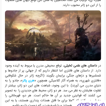
سیاره ای» ترکیب می کنند، مخاطبین به شکل کلی توقع جهان هایی متفاوت
را از این دو ژانر محبوب دارند.
در
داستان های علمی تخیلی
، توقع محیطی مدرن یا مربوط به آینده وجود
دارد. از داستان های فانتزی اما انتظار داریم که از جهانی پر از جادوها و
شمشیرها و دژهای جنگی برایمان بگویند (اگرچه ژانر در حال شکوفاییِ
«فانتزی شهری»، به همراه آثار کلاسیکی همچون «
هری پاتر
»، جادو را به
دنیای مدرن می آورند). با این وجود، شباهت های این دو ژانر، بیشتر از
تفاوت هایشان به نظر می سد. هر دو ژانر، محیط های جدیدی را به تصویر
می کشند که قوانینی جدید بر آن ها حاکم است. هر دو، قهرمانانی را
معرفی می کنند که کاملا برای ما قابل همذات پنداری هستند، یا به این
دلیل که بسیار شبیه ما هستند و یا شبیه چیزی که دوست داریم باشیم.