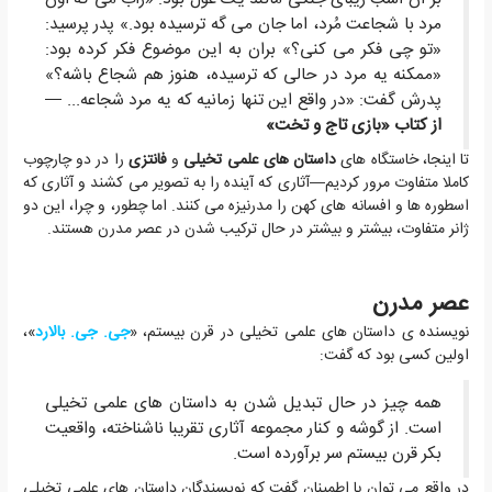
مرد با شجاعت مُرد، اما جان می گه ترسیده بود.» پدر پرسید:
«تو چی فکر می کنی؟» بران به این موضوع فکر کرده بود:
«ممکنه یه مرد در حالی که ترسیده، هنوز هم شجاع باشه؟»
پدرش گفت: «در واقع این تنها زمانیه که یه مرد شجاعه... —
از کتاب «بازی تاج و تخت»
تا اینجا، خاستگاه های
داستان های علمی تخیلی
و
فانتزی
را در دو چارچوب
کاملا متفاوت مرور کردیم—آثاری که آینده را به تصویر می کشند و آثاری که
اسطوره ها و افسانه های کهن را مدرنیزه می کنند. اما چطور، و چرا، این دو
ژانر متفاوت، بیشتر و بیشتر در حال ترکیب شدن در عصر مدرن هستند.
عصر مدرن
نویسنده ی داستان های علمی تخیلی در قرن بیستم، «
جی. جی. بالارد
»،
اولین کسی بود که گفت:
همه چیز در حال تبدیل شدن به داستان های علمی تخیلی
است. از گوشه و کنار مجموعه آثاری تقریبا ناشناخته، واقعیت
بکر قرن بیستم سر برآورده است.
در واقع می توان با اطمینان گفت که نویسندگان داستان های علمی تخیلی