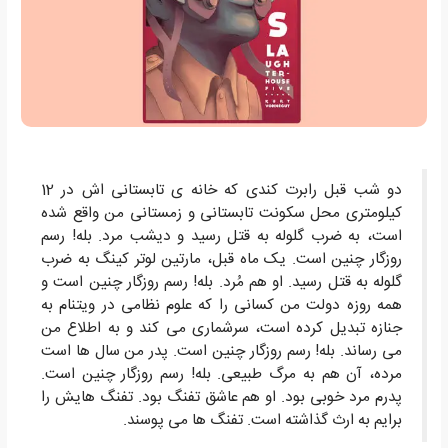
دو شب قبل رابرت کندی که خانه ی تابستانی اش در 12
کیلومتری محل سکونت تابستانی و زمستانی من واقع شده
است، به ضرب گلوله به قتل رسید و دیشب مرد. بله! رسم
روزگار چنین است. یک ماه قبل، مارتین لوتر کینگ به ضرب
گلوله به قتل رسید. او هم مُرد. بله! رسم روزگار چنین است و
همه روزه دولت من کسانی را که علوم نظامی در ویتنام به
جنازه تبدیل کرده است، سرشماری می کند و به اطلاع من
می رساند. بله! رسم روزگار چنین است. پدر من سال ها است
مرده، آن هم به مرگ طبیعی. بله! رسم روزگار چنین است.
پدرم مرد خوبی بود. او هم عاشق تفنگ بود. تفنگ هایش را
برایم به ارث گذاشته است. تفنگ ها می پوسند.