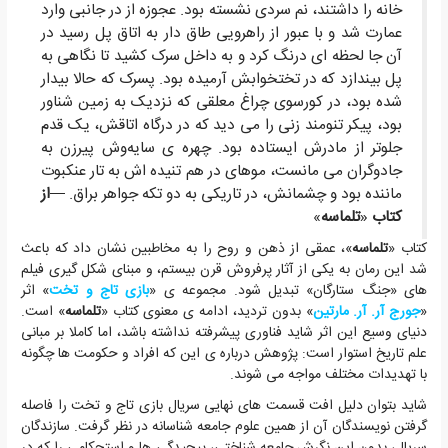
خانه را داشتند، نم سردی نشسته بود. عجوزه از در جانبی وارد
عمارت شد و با عبور از راهرویی طاق دار به اتاق پل رسید در
آن جا لحظه ای درنگ كرد و به داخل سرک كشید تا نگاهی به
پل بیندازد كه در تختخوابش آرمیده بود. پسرک كه حالا بیدار
شده بود، در كورسوی چراغ معلقی كه نزدیک به زمین شناور
بود، پیكر تنومند زنی را می دید كه در درگاه اتاقش، یک قدم
جلوتر از مادرش ایستاده بود. چهره ی سایه‌وش پیرزن به
جادوگران می مانست، موهای در هم تنیده اش به تار عنكبوت
ماننده بود و چشمانش، در تاریكی به دو تكه جواهر براق. —
از
کتاب
«
تلماسه
»
کتاب «
تلماسه
»، عمقی از ذهن و روح را به مخاطبین نشان داد که باعث
شد این رمان به یکی از آثار پرفروش قرن بیستم، و مبنای شکل گیری فیلم
های «جنگ ستارگان» تبدیل شود. مجموعه ی «
بازی تاج و تخت
» اثر
«
جورج آر. آر. مارتین
» بدون تردید، ادامه ی معنوی کتاب «
تلماسه
» است.
دنیای وسیع این اثر شاید فناوری پیشرفته نداشته باشد، اما کاملا بر مبانی
علم تاریخ استوار است: پژوهش درباره ی این که افراد و حکومت ها چگونه
با تهدیدات مختلف مواجه می شوند.
شاید بتوان دلیل افت قسمت های نهایی سریال بازی تاج و تخت را فاصله
گرفتن نویسندگان آن از همین علوم جامعه شناسانه در نظر گرفت. سازندگان