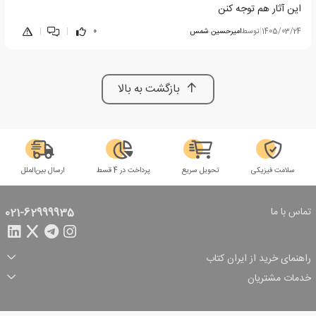
این آثار هم توجه کنن
1405/03/24
|
توسط
امیرحسین شمس
0
|
|
بازگشت به بالا
سلامت فیزیکی
تحویل سریع
پرداخت در 4 قسط
ارسال بین‌الملل
تماس با ما
021-62999935
راهنمای خرید از ایران کتاب
ثبت سفارش
شیوه پرداخت
خدمات مشتریان
تخفیف‌های خرید
شرایط ارسال سفارش
درباره ما
شرایط استفاده
حریم خصوصی
پیگیری سفارش
بازگرداندن سفارش
پرسش‌های متداول