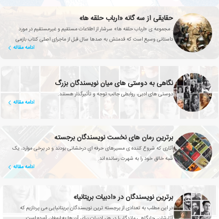
حقایقی از سه گانه «ارباب حلقه ها»
. مجموعه ی «ارباب حلقه ها» سرشار از اطلاعات مستقیم و غیرمستقیم در مورد
داستانی وسیع است که قدمتش به صدها سال قبل از ماجرای اصلی کتاب بازمی
ادامه مقاله
گردد.
نگاهی به دوستی های میان نویسندگان بزرگ
دوستی های ادبی، روابطی جالب توجه و تأثیرگذار هستند.
ادامه مقاله
برترین رمان های نخست نویسندگان برجسته
آثاری که شروع کننده ی مسیرهای حرفه ایِ درخشانی بودند و در برخی موارد، یک
شَبه خالق خود را به شهرت رسانده اند.
ادامه مقاله
برترین نویسندگان در «ادبیات بریتانیا»
در این مطلب به تعدادی از برجسته ترین نویسندگان بریتانیایی می پردازیم که
آثارشان، جایگاهی ماندگار را در هنر ادبیات برای آن ها به ارمغان آورده است.