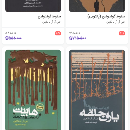
سقوط گوندولین (پالتویی)
سقوط گوندولین
جی آر آر تالکین
جی آر آر تالکین
580،000
٪5
795،000
٪10
551،000
715،500