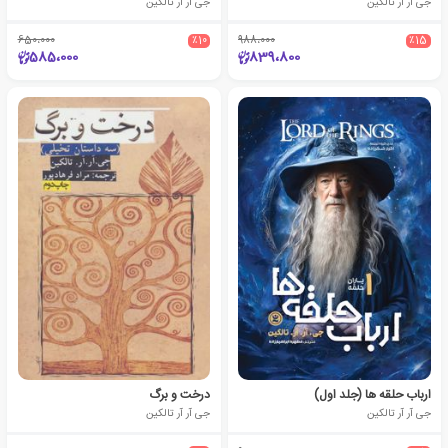
جی آر آر تالکین
جی آر آر تالکین
650،000
٪10
988،000
٪15
585،000
839،800
ارباب حلقه ها (جلد اول)
درخت و برگ
جی آر آر تالکین
جی آر آر تالکین