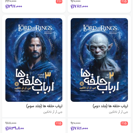
330،000
٪10
920،000
٪15
297،000
782،000
ارباب حلقه ها (جلد دوم)
ارباب حلقه ها (جلد سوم)
جی آر آر تالکین
جی آر آر تالکین
988،000
٪15
920،000
٪15
839،800
782،000