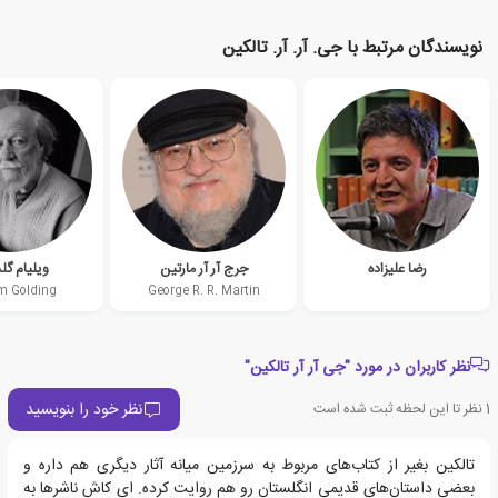
نویسندگان مرتبط با جی. آر. آر. تالکین
رضا علیزاده
جرج آر آر مارتین
ویلیام گل
am Golding
George R. R. Martin
نظر کاربران در مورد "جی آر آر تالکین"
نظر خود را بنویسید
1
نظر تا این لحظه ثبت شده است
تالکین بغیر از کتاب‌های مربوط به سرزمین میانه آثار دیگری هم داره و
بعضی داستان‌های قدیمی انگلستان رو هم روایت کرده. ای کاش ناشرها به