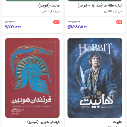
ارباب حلقه ها (جلد اول - شومیز)
هابیت (شومیز)
جی آر آر تالکین
جی آر آر تالکین
800،000
٪10
1،350،000
٪5
720،000
1،282،500
هابیت
فرزندان هورین (شومیز)