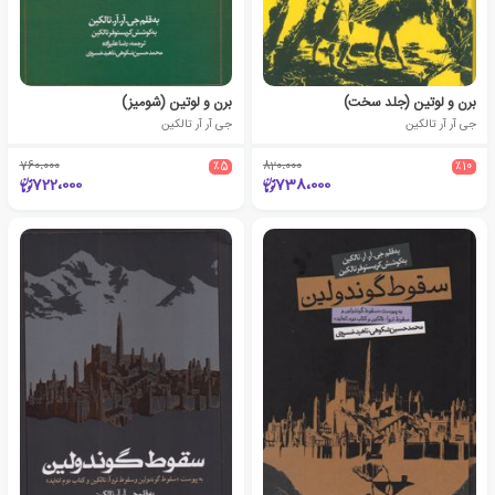
برن و لوتین (جلد سخت)
برن و لوتین (شومیز)
جی آر آر تالکین
جی آر آر تالکین
760،000
٪5
820،000
٪10
722،000
738،000