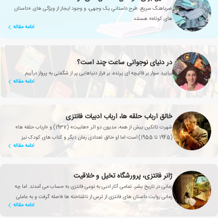
ضرباهنگ سریع، طرح داستانیِ یک وجهی، و وجود ایجاز از ویژگی های «داستان
های کوتاه» هستند
ادامه مقاله
در دنیای نوجوانی ساعت چند است؟
بیایید سوار بر قالیچه ای پرنده، بر فراز دنیاهایی پر از شگفتی به پرواز درآییم.
ادامه مقاله
خالق ارباب حلقه ها، ارباب ادبیات فانتزی
شهرت تالکین بیش از همه، مدیون دو اثر «هابیت» (1937) و «ارباب حلقه ها»
(1945 تا 1955) است؛ اما او خالق تعدادی رمان دیگر و کتاب های کودک نیز
ادامه مقاله
هست.
ژانر فانتزی، پرورشگاه تخیل و خلاقیت
زمانی در تاریخ بشر، تمامی آثار ادبی به نوعی فانتزی به حساب می آمدند. اما چه
زمانی روایت داستان های فانتزی از ترس از ناشناخته ها فاصله گرفت و به عاملی
ادامه مقاله
تأثیرگذار برای بهبود زندگی انسان تبدیل شد؟