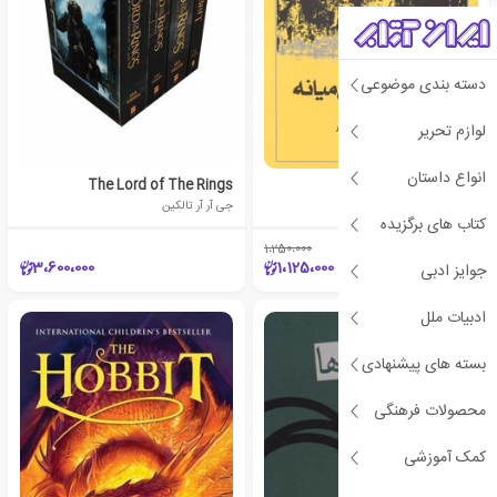
دسته بندی موضوعی
لوازم تحریر
انواع داستان
سرشت سرزمین میانه
The Lord of The Rings
جی آر آر تالکین
جی آر آر تالکین
کتاب های برگزیده
1،250،000
٪10
3،600،000
1،125،000
جوایز ادبی
ادبیات ملل
بسته های پیشنهادی
محصولات فرهنگی
کمک آموزشی