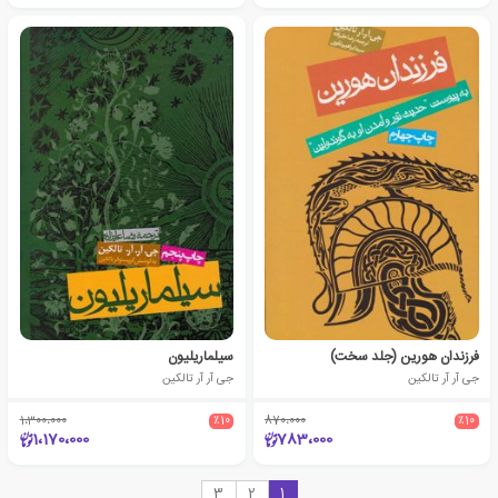
فرزندان هورین (جلد سخت)
سیلماریلیون
جی آر آر تالکین
جی آر آر تالکین
1،300،000
٪10
870،000
٪10
1،170،000
783،000
3
2
1