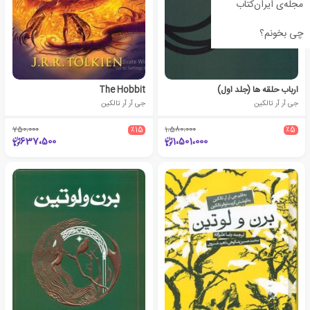
مجله‌ی ایران‌کتاب
چی بخونم؟
ارباب حلقه ها (جلد اول)
The Hobbit
جی آر آر تالکین
جی آر آر تالکین
750،000
٪15
1،580،000
٪5
637،500
1،501،000