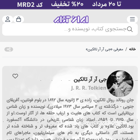
دسته‌بندی
ورود 
سبد خرید
جستجوی کتاب، نویسنده و...
خانه
/
معرفی «جی آر آر تالکین»
جی آر آر تالکین
J. R. R. Tolkien
جان رونالد روئل تالکین، زاده ی ۳ ژانویه سال ۱۸۹۲ در بلوم فونتین، آفریقای
جنوبی - درگذشته ی ۲ سپتامبر سال ۱۹۷۳ میلادی)، نویسنده و زبان شناس
بریتانیایی است که کتاب های هابیت و ارباب حلقه ها، از آثار اوست.او از
سال ۱۹۲۵ تا ۱۹۵۹، استاد زبان شناسی تاریخی در دانشگاه آکسفورد
بود.تالکین علاوه بر کتاب های یاد شده که معروف تر و شناخته شده تر
هستند، آثار داستانی دیگری به نام های سیلماریلیون، ماجراهای تام
بامبادیل، می رود راه پیوسته تا آن سو و فرزندان هورین دارد که عمدتا پس