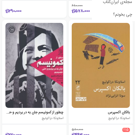
مجله‌ی ایران‌کتاب
680،000
٪15
290،000
578،000
چی بخونم؟
بالکان اکسپرس
چطور از کمونیسم جان به در بردیم و حتی خندیدیم
اسلاونکا دراکولیچ
اسلاونکا دراکولیچ
580،000
٪15