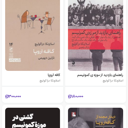
راهنمای بازدید از موزه ی کمونیسم
کافه اروپا
اسلاونکا دراکولیچ
اسلاونکا دراکولیچ
300،000
180،000