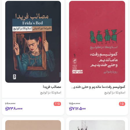
کمونیسم رفت،ما ماندیم و حتی خندیدیم
مصائب فریدا
اسلاونکا دراکولیچ
اسلاونکا دراکولیچ
280،000
٪15
750،000
٪5
238،000
712،500