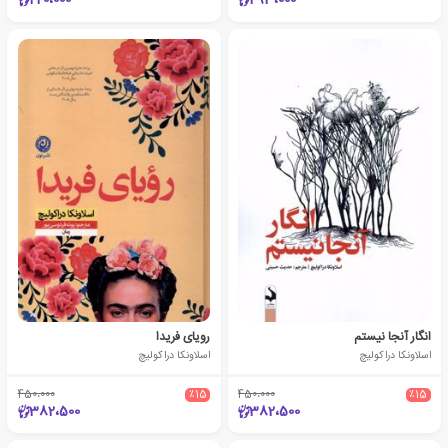
220،000
493،000
انگار آنجا نیستم
رویای فریدا
اسلاونکا دراکولیچ
اسلاونکا دراکولیچ
450،000
٪15
450،000
٪15
382،500
382،500