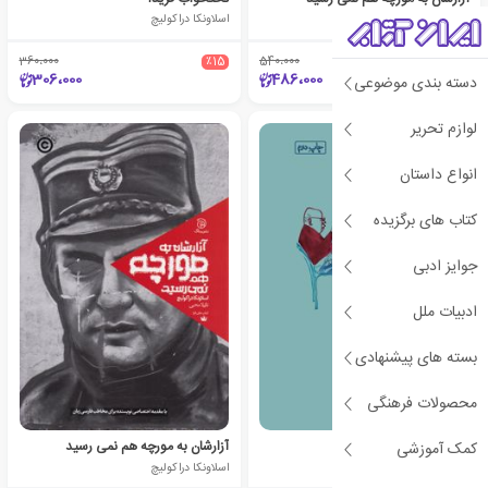
اسلاونکا دراکولیچ
اسلاونکا دراکولیچ
360،000
٪15
540،000
٪10
306،000
486،000
دسته بندی موضوعی
لوازم تحریر
انواع داستان
کتاب های برگزیده
جوایز ادبی
ادبیات ملل
بسته های پیشنهادی
محصولات فرهنگی
دیدار دوباره در کافه اروپا
آزارشان به مورچه هم نمی رسید
کمک آموزشی
اسلاونکا دراکولیچ
اسلاونکا دراکولیچ