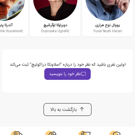
یووال نوح هراری
دوبراوکا اوگرشیچ
آندرئا پت
rlik Huseinović
Dubravka Ugrešić
Yuval Noah Harari
اولین نفری باشید که نظر خود را درباره "اسلاونکا دراکولیچ" ثبت می‌کند
نظر خود را بنویسید
بازگشت به بالا