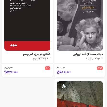
دیدار مجدد از کافه اروپایی
گشتی در موزه کمونیسم
اسلاونکا دراکولیچ
اسلاونکا دراکولیچ
580،000
٪10
620،000
٪15
522،000
527،000