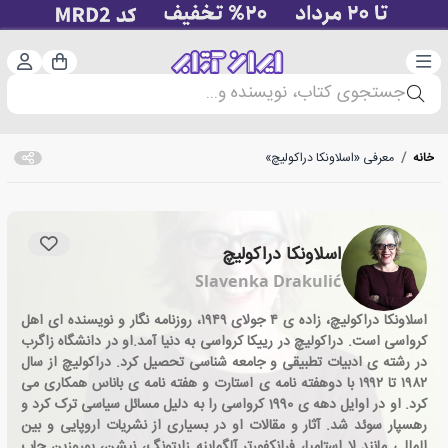
دسته‌بندی
ورود 
سبد خرید
جستجوی کتاب، نویسنده و...
خانه
/
معرفی «اسلاونکا دراکولیچ»
اسلاونکا دراکولیچ
Slavenka Drakulić
اسلاونکا دراکولیچ، زاده ی ۴ جولای ۱۹۴۹، روزنامه نگار و نویسنده ای اهل
کرواسی است. دراکولیچ در رییکا کرواسی به دنیا آمد.او در دانشگاه زاگرب
در رشته ی ادبیات تطبیقی و جامعه شناسی تحصیل کرد. دراکولیچ از سال
۱۹۸۲ تا ۱۹۹۲ با دوهفته نامه ی استارت و هفته نامه ی باناس همکاری می
کرد. او در اوایل دهه ی 1990 کرواسی را به دلیل مسائل سیاسی ترک کرد و
رهسپار سوئد شد. آثار و مقالات او در بسیاری از نشریات اروپایی و بین
المللی مانند لا استامپا، فرانکفورتر آلگماینه زایتونگ، نیشن، یوروزین چاپ