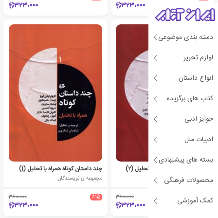
323،000
323،000
دسته بندی موضوعی
لوازم تحریر
انواع داستان
کتاب های برگزیده
جوایز ادبی
ادبیات ملل
بسته های پیشنهادی
چند داستان کوتاه همراه با تحلیل (۲)
چند داستان کوتاه همراه با تحلیل (1)
مجموعه ی نویسندگان
مجموعه ی نویسندگان
محصولات فرهنگی
380،000
٪15
380،000
٪15
کمک آموزشی
323،000
323،000