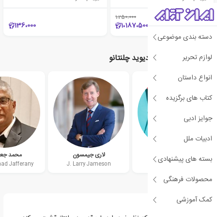
1،250،000
٪5
136،000
1،187،500
دسته بندی موضوعی
لوازم تحریر
نویسندگان مرتبط با دیوید چلنتانو
انواع داستان
کتاب های برگزیده
جوایز ادبی
ادبیات ملل
مجموعه ی مترجمان
لاری جیمسون
محمد جعف
بسته های پیشنهادی
d Jafferany
J. Larry Jameson
group of translators
محصولات فرهنگی
کمک آموزشی