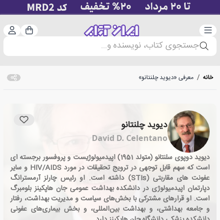
دسته‌بندی
ورود 
سبد خرید
جستجوی کتاب، نویسنده و...
خانه
/
معرفی «دیوید چلنتانو»
دیوید چلنتانو
David D. Celentano
دیوید دوپوی سلنتانو (متولد 1951) اپیدمیولوژیست و پروفسور برجسته ای
است که سهم قابل توجهی در ترویج تحقیقات در مورد HIV/AIDS و سایر
عفونت های مقاربتی (STIs) داشته است. او رئیس چارلز آرمسترانگ
دپارتمان اپیدمیولوژی در دانشکده بهداشت عمومی جان هاپکینز بلومبرگ
است. او قرارهای مشترکی با بخش‌های سیاست و مدیریت بهداشت، رفتار
و جامعه بهداشتی، و بهداشت بین‌المللی، و بخش بیماری‌های عفونی
دانشکده پزشکی دانشگاه جان هاپکینز دارد.