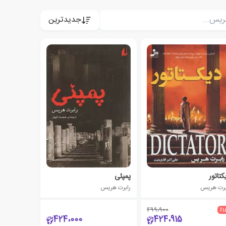
جدیدترین
کتاتور
پمپئی
برت هریس
رابرت هریس
499،900
٪1
424،000
424،915