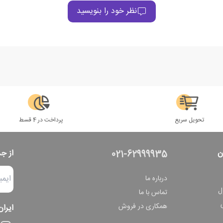
نظر خود را بنویسید
تحویل سریع
پرداخت در 4 قسط
ن
از ج
021-62999935
درباره ما
ل
تماس با ما
همکاری در فروش
ایران