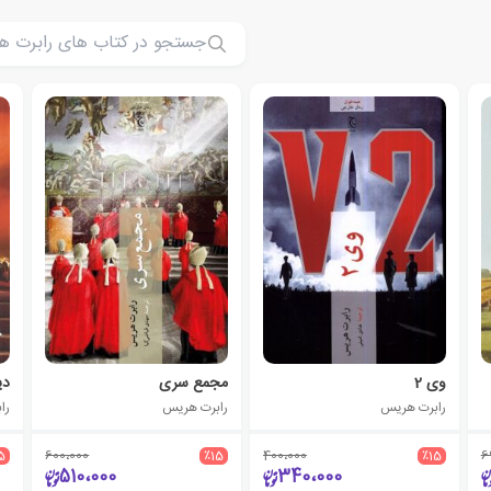
وی 2
مجمع سری
دی
رابرت هریس
رابرت هریس
را
5
600،000
٪15
400،000
٪15
6
510،000
340،000